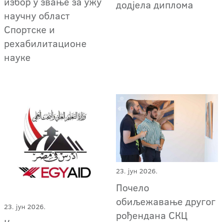
избор у звање за ужу
додјела диплома
научну област
Спортске и
рехабилитационе
науке
23. јун 2026.
Почело
обиљежавање другог
23. јун 2026.
рођендана СКЦ