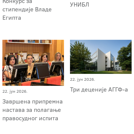
Конкурс за
УНИБЛ
стипендије Владе
Египта
22. јун 2026.
Три деценије АГГФ-a
22. јун 2026.
Завршена припремна
настава за полагање
правосудног испита