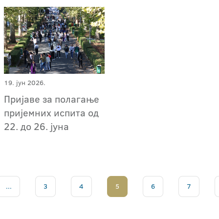
19. јун 2026.
Пријаве за полагање
пријемних испита од
22. до 26. јуна
...
3
4
5
6
7