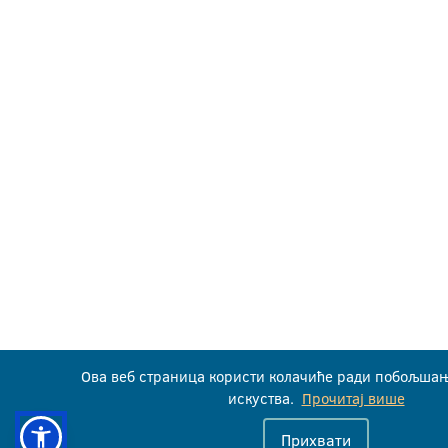
Ова веб страница користи колачиће ради побољша
искуства.
Прочитај више
Прихвати