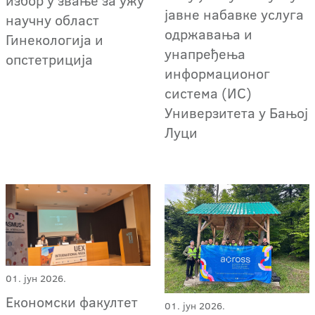
избор у звање за ужу
јавне набавке услуга
научну област
одржавања и
Гинекологија и
унапређења
опстетриција
информационог
система (ИС)
Универзитета у Бањој
Луци
01. јун 2026.
Економски факултет
01. јун 2026.