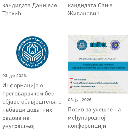
кандидата Данијеле
кандидата Сање
Трокић
Живановић
03. јун 2026.
Информације о
преговарачком без
03. јун 2026.
објаве обавјештења о
Позив за учешће на
набавци додатних
међународној
радова на
конференцији
унутрашњој