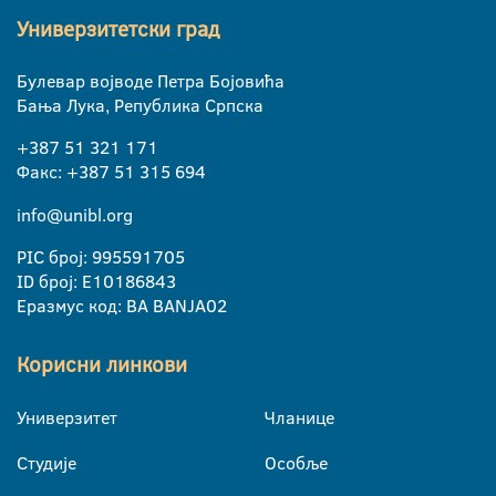
Универзитетски град
Булевар војводе Петра Бојовића
Бања Лука, Република Српска
+387 51 321 171
Факс: +387 51 315 694
info@unibl.org
PIC број: 995591705
ID број: E10186843
Еразмус код: BA BANJA02
Корисни линкови
Универзитет
Чланице
Студије
Особље