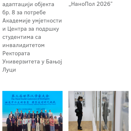
„НаноПол 2026ˮ
адаптацији објекта
бр. 8 за потребе
Академије умјетности
и Центра за подршку
студентима са
инвалидитетом
Ректората
Универзитета у Бањој
Луци