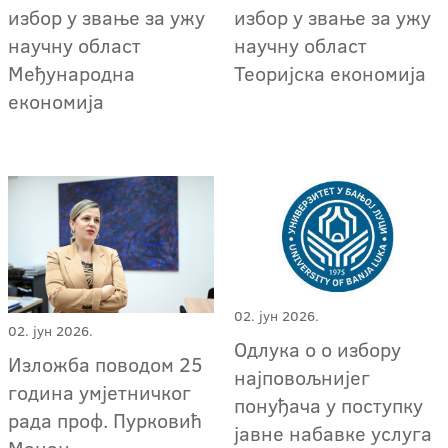
избор у звање за ужу
избор у звање за ужу
научну област
научну област
Међународна
Теоријска економија
економија
02. јун 2026.
02. јун 2026.
Одлука о о избору
Изложба поводом 25
најповољнијег
година умјетничког
понуђача у поступку
рада проф. Пурковић
јавне набавке услуга
Мацан