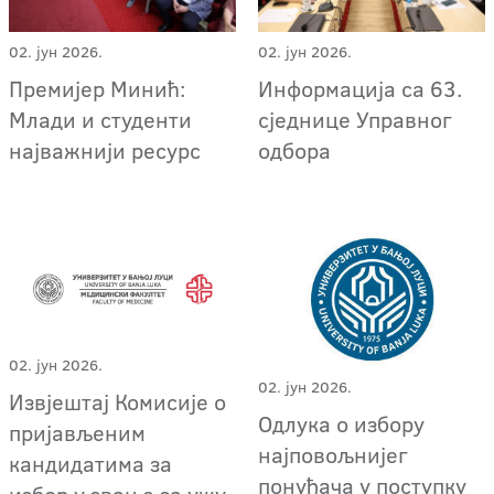
02. јун 2026.
02. јун 2026.
Премијер Минић:
Информација са 63.
Млади и студенти
сједнице Управног
најважнији ресурс
одбора
02. јун 2026.
02. јун 2026.
Извјештај Комисије о
Oдлука о избору
пријављеним
најповољнијег
кандидатима за
понуђача у поступку