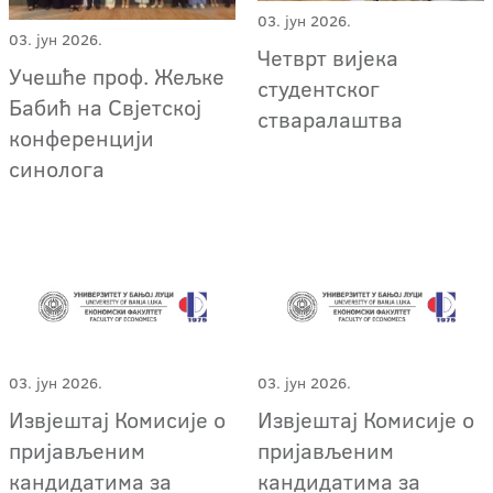
03. јун 2026.
03. јун 2026.
Четврт вијека
Учешће проф. Жељке
студентског
Бабић на Свјетској
стваралаштва
конференцији
синолога
03. јун 2026.
03. јун 2026.
Извјештај Комисије о
Извјештај Комисије о
пријављеним
пријављеним
кандидатима за
кандидатима за