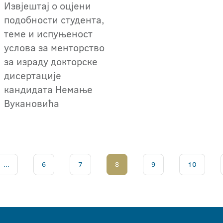
Извјештај о оцјени
подобности студента,
теме и испуњеност
услова за менторство
за израду докторске
дисертације
кандидата Немање
Вукановића
...
6
7
8
9
10