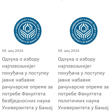
09. дец 2024.
09. дец 2024.
Одлука о избору
Одлука о избору
најповољнијег
најповољнијег
понуђача у поступку
понуђача у поступку
јавне набавке
јавне набавке
рачунарске опреме за
рачунарске опреме за
потребе Факултета
потребе Факултета
безбједносних наука
политичких наука
Универзитета у Бањој
Универзитета у Бањој