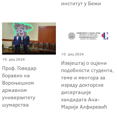
институт у Бежи
10. дец 2024.
10. дец 2024.
Извјештај о оцјени
Проф. Говедар
подобности студента,
боравио на
теме и ментора за
Вороњешком
израду докторске
државном
дисертације
универзитету
кандидата Ана-
шумарства
Марије Алфиревић