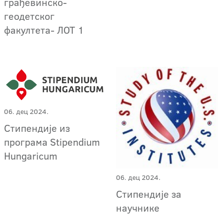
грађевинско-
геодетског
факултета- ЛОТ 1
06. дец 2024.
Стипендије из
програма Stipendium
Hungaricum
06. дец 2024.
Стипендије за
научнике