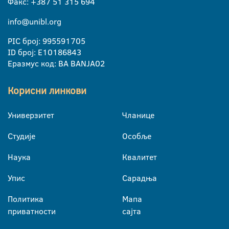
Факс: +387 51 315 694
info@unibl.org
PIC број: 995591705
ID број: E10186843
Еразмус код: BA BANJA02
Корисни линкови
Универзитет
Чланице
Студије
Особље
Наука
Квалитет
Упис
Сарадња
Политика
Мапа
приватности
сајта