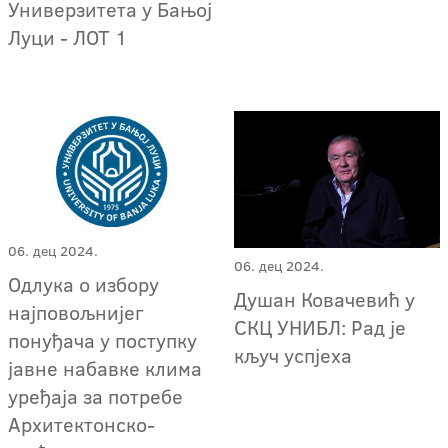
Универзитета у Бањој
Луци - ЛОТ 1
06. дец 2024.
06. дец 2024.
Одлука о избору
Душан Ковачевић у
најповољнијег
СКЦ УНИБЛ: Рад је
понуђача у поступку
кључ успјеха
јавне набавке клима
уређаја за потребе
Архитектонско-