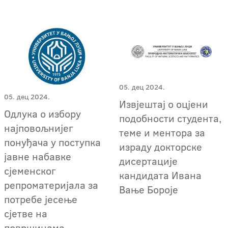
05. дец 2024.
05. дец 2024.
Извјештај о оцјени
Одлука о избору
подобности студента,
најповољнијег
теме и ментора за
понуђача у поступка
израду докторске
јавне набавке
дисертације
сјеменског
кандидата Ивана
репроматеријала за
Вање Бороје
потребе јесење
сјетве на
површинама