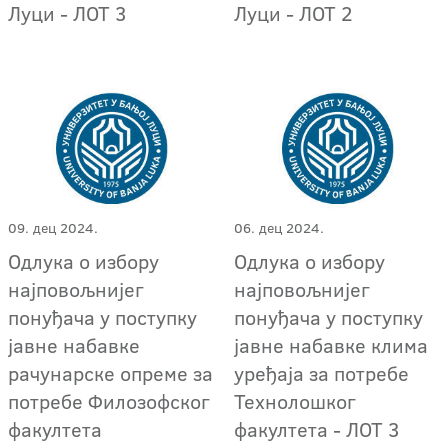
Луци - ЛОТ 3
Луци - ЛОТ 2
09. дец 2024.
06. дец 2024.
Одлука о избору
Одлука о избору
најповољнијег
најповољнијег
понуђача у поступку
понуђача у поступку
јавне набавке
јавне набавке клима
рачунарске опреме за
уређаја за потребе
потребе Филозофског
Технолошког
факултета
факултета - ЛОТ 3