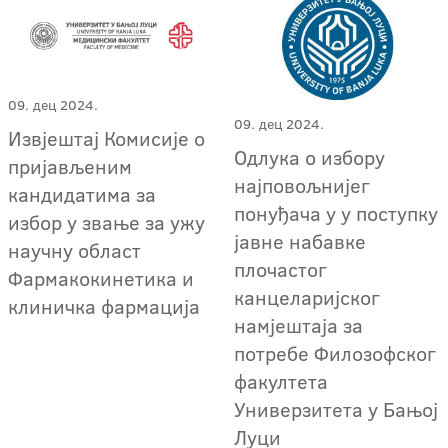
09. дец 2024.
09. дец 2024.
Извјештај Комисије о
Одлука о избору
пријављеним
најповољнијег
кандидатима за
понуђача у у поступку
избор у звање за ужу
јавне набавке
научну област
плочастог
Фармакокинетика и
канцеларијског
клиничка фармација
намјештаја за
потребе Филозофског
факултета
Универзитета у Бањој
Луци