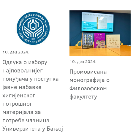
10. дец 2024.
Одлука о избору
10. дец 2024.
најповољнијег
Промовисана
понуђача у поступка
монографија о
јавне набавке
Филозофском
хигијенског
факултету
потрошног
материјала за
потребе чланица
Универзитета у Бањој