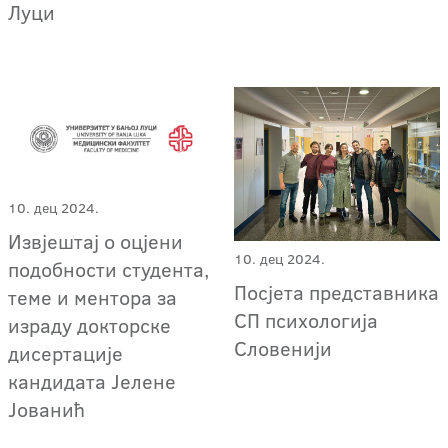
Луци
10. дец 2024.
Извјештај о оцјени
10. дец 2024.
подобности студента,
Посјета представника
теме и ментора за
СП психологија
израду докторске
Словенији
дисертациje
кандидата Јелене
Јованић