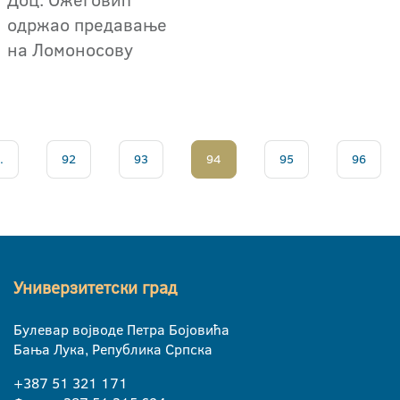
одржао предавање
на Ломоносову
.
92
93
94
95
96
Универзитетски град
Булевар војводе Петра Бојовића
Бања Лука, Република Српска
+387 51 321 171