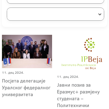
11. дец 2024.
11. дец 2024.
Посјета делегације
Јавни позив за
Уралског федералног
Еразмус+ размјену
универзитета
студената –
Политехнички