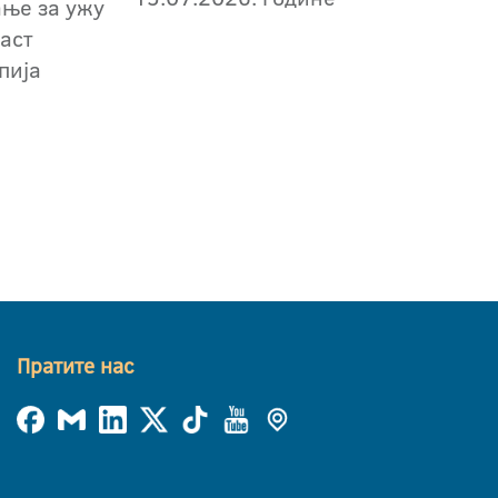
ање за ужу
аст
пија
Пратите нас