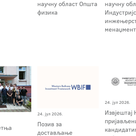
научну област Општа
научну обл
физика
Индустриј
инжењерст
менаџмен
24. јул 2026.
Извјештај 
24. јул 2026.
пријављен
Позив за
етња
кандидати
достављање