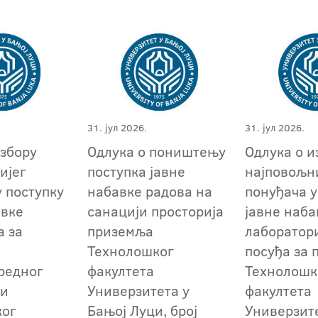
31. јул 2026.
31. јул 2026.
избору
Одлука о поништењу
Одлука о и
ијег
поступка јавне
најповољн
у поступку
набавке радова на
понуђача у
авке
санацији просторија
јавне наба
а за
приземља
лаборатор
Технолошког
посуђа за 
редног
факултета
Технолошк
 и
Универзитета у
факултета
ког
Бањој Луци, број
Универзит