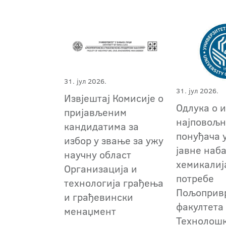
31. јул 2026.
31. јул 2026.
Извјештај Комисије о
Одлука о 
пријављеним
најповољн
кандидатима за
понуђача 
избор у звање за ужу
јавне наб
научну област
хемикалиј
Организација и
потребе
технологија грађења
Пољоприв
и грађевински
факултета
менаџмент
Технолош