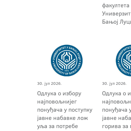
факултета
Универзит
Бањој Луц
30. јул 2026.
30. јул 2026.
Одлука о избору
Одлука о 
најповољнијег
најповољн
понуђача у поступку
понуђача 
јавне набавке лож
јавне наб
уља за потребе
горива за