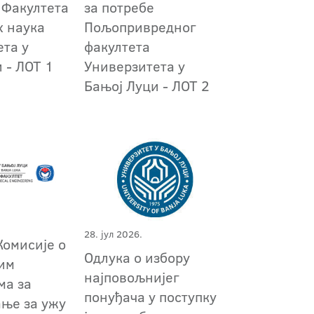
 Факултета
за потребе
х наука
Пољопривредног
ета у
факултета
 - ЛОТ 1
Универзитета у
Бањој Луци - ЛОТ 2
28. јул 2026.
Комисије о
Одлука о избору
им
најповољнијег
ма за
понуђача у поступку
ање за ужу