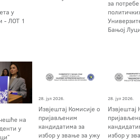
за потребе
ета у
политички
и - ЛОТ 1
Универзит
Бањој Луци
28. јул 2026.
28. јул 2026.
Извјештај Комисије о
Извјештај 
пријављеним
пријављен
учешће на
кандидатима за
кандидати
уденти у
избор у звање за ужу
избор у зв
уциˮ