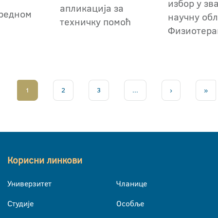
избор у зв
апликација за
редном
научну обл
техничку помоћ
Физиотера
1
2
3
...
›
»
Корисни линкови
Универзитет
Чланице
Студије
Особље