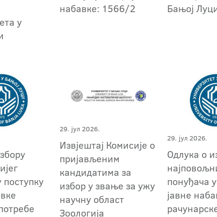
набавке: 1566/2
Бањој Луц
ета у
и
29. јул 2026.
29. јул 2026.
Извјештај Комисије о
избору
Oдлука о и
пријављеним
ијег
најповољн
кандидатима за
у поступку
понуђача у
избор у звање за ужу
авке
јавне наба
научну област
 потребе
рачунарск
Зоологија