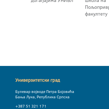
догађајима УНИБЛ
школа на
Пољоприв
факултету
Универзитетски град
Булевар војводе Петра Бојовића
Бања Лука, Република Српска
+387 51 321 171