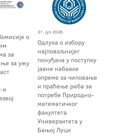
31. јул 2026.
Комисије о
Одлука о избору
им
најповољнијег
ма за
понуђача у поступку
ање за ужу
јавне набавке
аст
опреме за чиповање
и праћење риба за
 и
потребе Природно-
азвој
математичког
факултета
Универзитета у
Бањој Луци