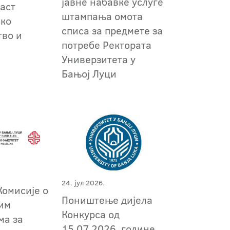
јавне набавке услуге
аст
штампања омота
ско
списа за предмете за
во и
потребе Ректората
т
Универзитета у
Бањој Луци
24. јул 2026.
Комисије о
Поништење дијела
им
Конкурса од
ма за
15.07.2026. године