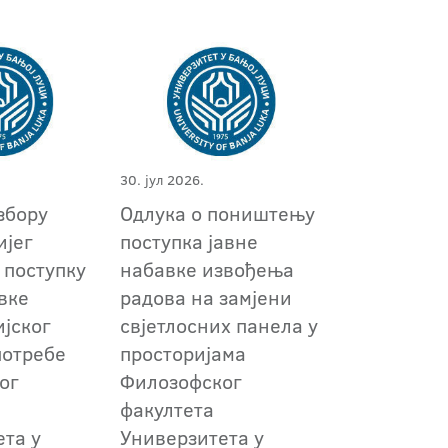
30. јул 2026.
збору
Одлука о поништењу
ијег
поступкa јавне
 поступку
набавке извођења
вке
радова на замјени
ијског
свјетлосних панела у
потребе
просторијама
ог
Филозофског
факултета
ета у
Универзитета у