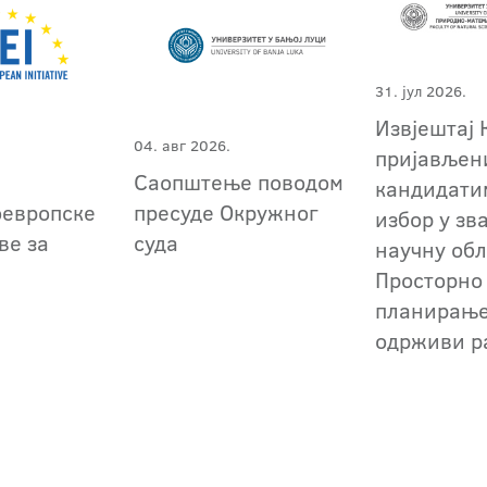
31. јул 2026.
Извјештај 
04. авг 2026.
пријављен
Саопштење поводом
кандидати
оевропске
пресуде Окружног
избор у зв
ве за
суда
научну обл
Просторно
планирање
одрживи р