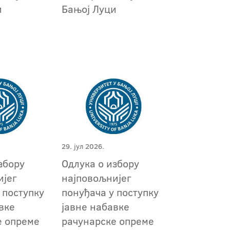
и
Бањој Луци
29. јул 2026.
збору
Oдлука о избору
ијег
најповољнијег
 поступку
понуђача у поступку
вке
јавне набавке
е опреме
рачунарске опреме