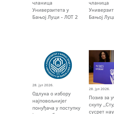
чланица
чланица
Универзитета у
Универзит
Бањој Луци - ЛОТ 2
Бањој Луц
28. јул 2026.
28. јул 2026.
Oдлука о избору
Позив за 
најповољнијег
скупу ,,Ст
понуђача у поступку
сусрет на