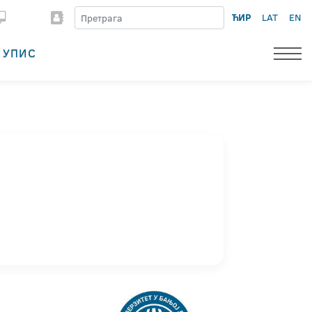
ЋИР
LAT
EN
УПИС