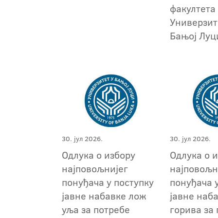
факултета
Универзит
Бањој Луц
30. јул 2026.
30. јул 2026.
Одлука о избору
Одлука о 
најповољнијег
најповољн
понуђача у поступку
понуђача 
јавне набавке лож
јавне наб
уља за потребе
горива за