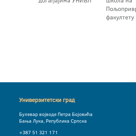
догађајима УНИБЛ
школа на
Пољоприв
факултету
Универзитетски град
Булевар војводе Петра Бојовића
Бања Лука, Република Српска
+387 51 321 171