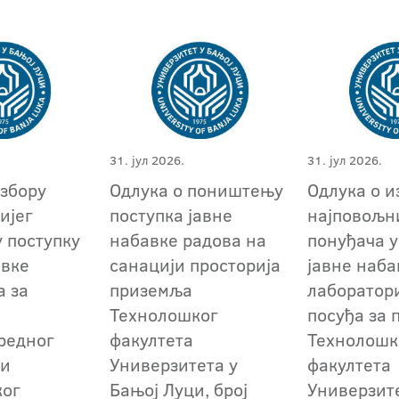
31. јул 2026.
31. јул 2026.
избору
Одлука о поништењу
Одлука о и
ијег
поступка јавне
најповољн
у поступку
набавке радова на
понуђача у
авке
санацији просторија
јавне наба
а за
приземља
лаборатор
Технолошког
посуђа за 
редног
факултета
Технолошк
 и
Универзитета у
факултета
ког
Бањој Луци, број
Универзит