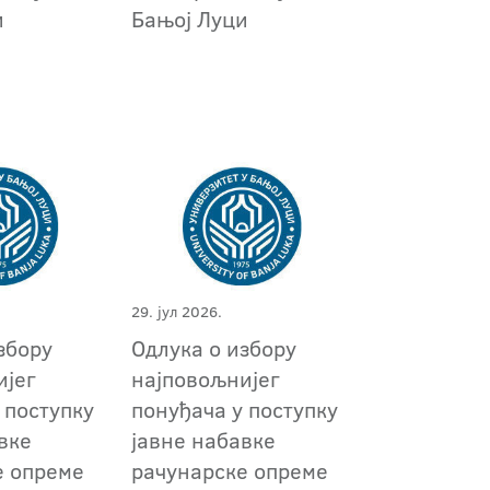
и
Бањој Луци
29. јул 2026.
збору
Oдлука о избору
ијег
најповољнијег
 поступку
понуђача у поступку
вке
јавне набавке
е опреме
рачунарске опреме