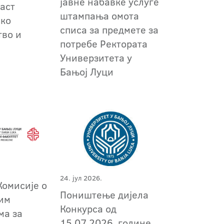
јавне набавке услуге
аст
штампања омота
ско
списа за предмете за
во и
потребе Ректората
т
Универзитета у
Бањој Луци
24. јул 2026.
Комисије о
Поништење дијела
им
Конкурса од
ма за
15.07.2026. године