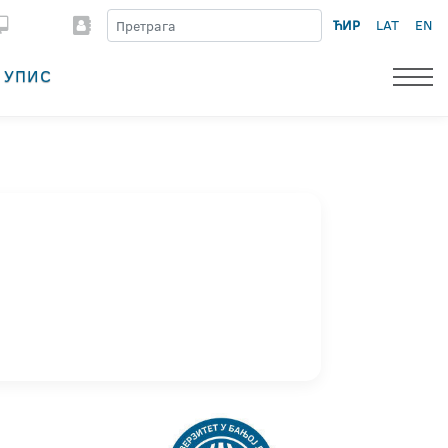
ЋИР
LAT
EN
УПИС