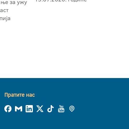
ање за ужу
аст
пија
Пратите нас