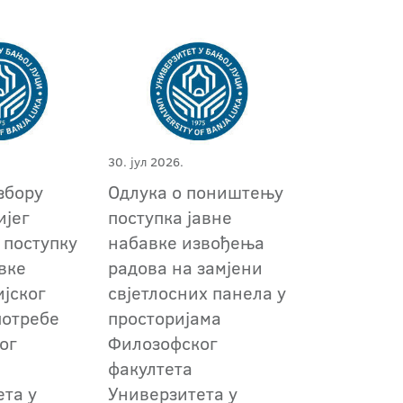
30. јул 2026.
збору
Одлука о поништењу
ијег
поступкa јавне
 поступку
набавке извођења
вке
радова на замјени
ијског
свјетлосних панела у
потребе
просторијама
ог
Филозофског
факултета
ета у
Универзитета у