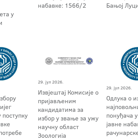
набавке: 1566/2
Бањој Луц
ета у
и
29. јул 2026.
29. јул 2026.
Извјештај Комисије о
избору
Oдлука о и
пријављеним
ијег
најповољн
кандидатима за
у поступку
понуђача у
избор у звање за ужу
авке
јавне наба
научну област
 потребе
рачунарск
Зоологија