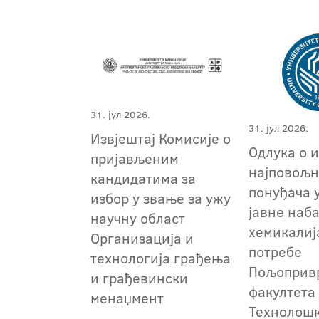
31. јул 2026.
31. јул 2026.
Извјештај Комисије о
Одлука о 
пријављеним
најповољн
кандидатима за
понуђача 
избор у звање за ужу
јавне наб
научну област
хемикалиј
Организација и
потребе
технологија грађења
Пољоприв
и грађевински
факултета
менаџмент
Технолош