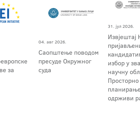
31. јул 2026.
Извјештај 
04. авг 2026.
пријављен
Саопштење поводом
кандидати
оевропске
пресуде Окружног
избор у зв
ве за
суда
научну обл
Просторно
планирање
одрживи р