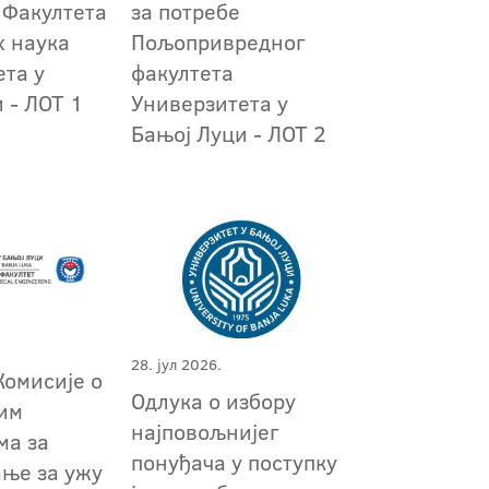
 Факултета
за потребе
х наука
Пољопривредног
ета у
факултета
 - ЛОТ 1
Универзитета у
Бањој Луци - ЛОТ 2
28. јул 2026.
Комисије о
Одлука о избору
им
најповољнијег
ма за
понуђача у поступку
ање за ужу