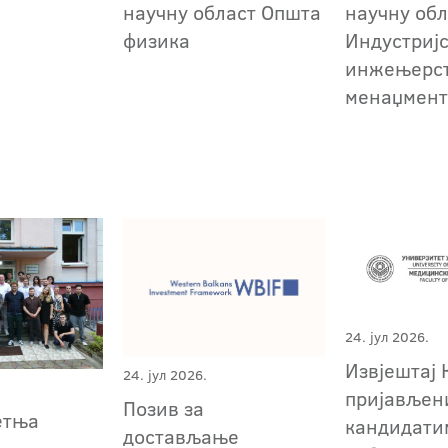
научну област Општа
научну обл
физика
Индустриј
инжењерст
менаџмен
24. јул 2026.
Извјештај 
24. јул 2026.
пријављен
Позив за
етња
кандидати
достављање