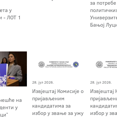
за потребе
ета у
политички
и - ЛОТ 1
Универзит
Бањој Луци
28. јул 2026.
28. јул 2026.
Извјештај Комисије о
Извјештај 
пријављеним
пријављен
учешће на
кандидатима за
кандидати
уденти у
избор у звање за ужу
избор у зв
уциˮ