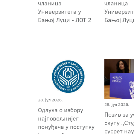
чланица
чланица
Универзитета у
Универзит
Бањој Луци - ЛОТ 2
Бањој Луц
28. јул 2026.
28. јул 2026.
Oдлука о избору
Позив за 
најповољнијег
скупу ,,Ст
понуђача у поступку
сусрет на