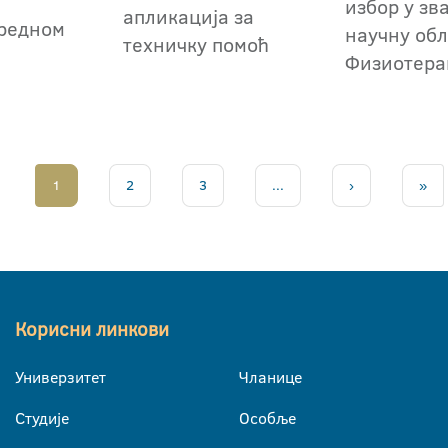
избор у зв
апликација за
редном
научну обл
техничку помоћ
Физиотера
1
2
3
...
›
»
Корисни линкови
Универзитет
Чланице
Студије
Особље