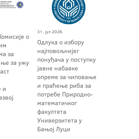
31. јул 2026.
Комисије о
Одлука о избору
им
најповољнијег
ма за
понуђача у поступку
ање за ужу
јавне набавке
аст
опреме за чиповање
и праћење риба за
 и
потребе Природно-
азвој
математичког
факултета
Универзитета у
Бањој Луци