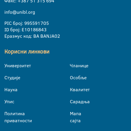
Факс: +387 51 315 694
info@unibl.org
PIC број: 995591705
ID број: E10186843
Еразмус код: BA BANJA02
Корисни линкови
Универзитет
Чланице
Студије
Особље
Наука
Квалитет
Упис
Сарадња
Политика
Мапа
приватности
сајта