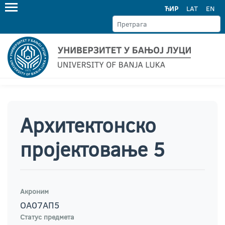
ЋИР
LAT
EN
Архитектонско
пројектовање 5
Акроним
ОА07АП5
Статус предмета