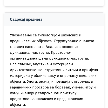
Садржај предмета
Упознавање са типологијом школских и
предшколских објеката. Структурална анализа
главних елемената. Анализа основних
функционалних група. Просторно-
организациона шема функционалних група.
Освјетљење, акустика и материјали.
Архитектоника, конструктивни ситеми и примјена
материјала у обликовању и опремању школских
објеката. Улога, значај и позиција отворених и
заједничких простора за боравак, учење, игру и
комуникацију у савременом приступу
пројектовања школских и предшколских
објеката.