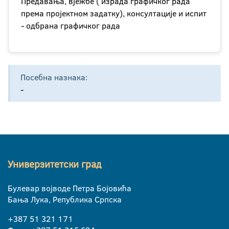
Предавања, вјежбе ( израда графичког рада
према пројектном задатку), консултације и испит
- одбрана графичког рада
Посебна назнака:
-
Универзитетски град
Булевар војводе Петра Бојовића
Бања Лука, Република Српска
+387 51 321 171