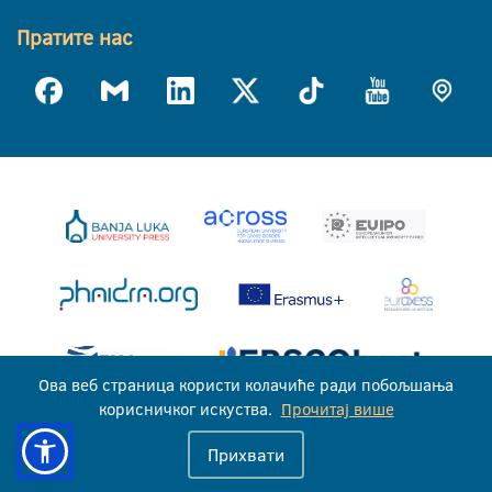
Пратите нас
Ова веб страница користи колачиће ради побољшања
корисничког искуства.
Прочитај више
Универзитет у Бањој Луци © 2026
Прихвати
Сва права задржана