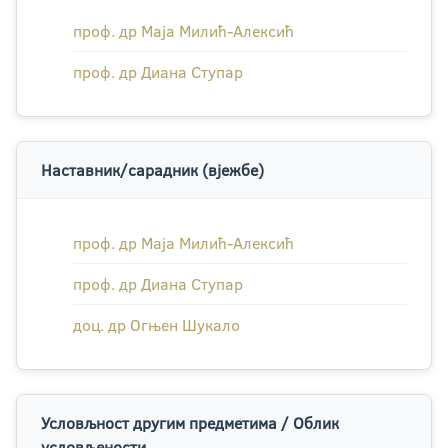
проф. др Маја Милић-Алексић
проф. др Диана Ступар
Наставник/сарадник (вјежбе)
проф. др Маја Милић-Алексић
проф. др Диана Ступар
доц. др Огњен Шукало
Условљност другим предметима / Облик
условљености