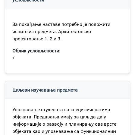
За похађање наставе потребно је положити
испите из предмета: Архитектонско
пројектовање 1, 2 и 3.
Облик условљености:
/
Циљеви изучавања предмета
Упознавање студената са специфичностима
објеката. Предавања имају за циљ да дају
информације о развоју и планирању ове врсте
објеката као и упознавање са функционалним