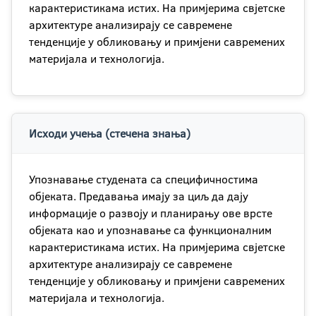
карактеристикама истих. На примјерима свјетске
архитектуре анализирају се савремене
тенденције у обликовању и примјени савремених
материјала и технологија.
Исходи учења (стечена знања)
Упознавање студената са специфичностима
објеката. Предавања имају за циљ да дају
информације о развоју и планирању ове врсте
објеката као и упознавање са функционалним
карактеристикама истих. На примјерима свјетске
архитектуре анализирају се савремене
тенденције у обликовању и примјени савремених
материјала и технологија.