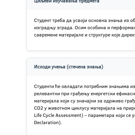
Циљеви изучавања предмета
Студент треба да усвоји основна знања из о
изградњу зграда. Осим особина и перформан
савремене материјале и структуре које дирек
Исходи учења (стечена знања)
Студенти ће овладати потребним знањима из
релевантни при грађењу енергетски ефикасн
материјала који су значајни за одрживо гра
CO2 у животном циклусу материјала на прир
Life Cycle Assessment) – параметара који се
Declaration).