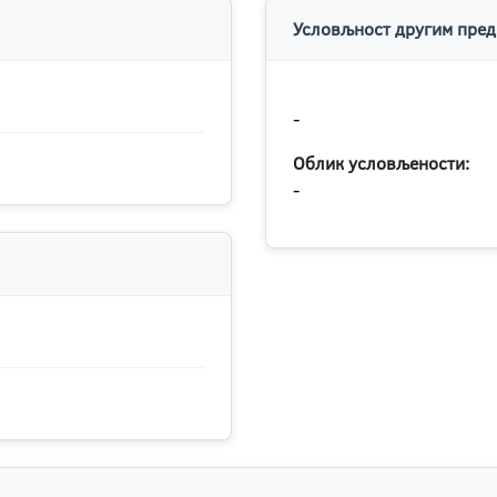
Условљност другим пред
-
Облик условљености:
-