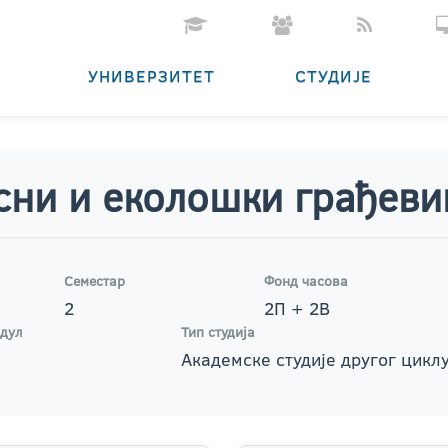
УНИВЕРЗИТЕТ
СТУДИЈЕ
сни и еколошки грађеви
Семестар
Фонд часова
2
2П + 2В
дул
Тип студија
Академске студије другог цикл