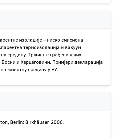
арентне изолације – ниско емисиона
спарентна термоизолација и вакуум
отну средину. Тржиште грађевинских
у Босни и Херцеговини. Примјери декларација
 на животну средину у ЕУ.
on, Berlin: Birkhäuser, 2006.