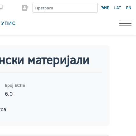
ЋИР
LAT
EN
УПИС
нски материјали
Број ЕСПБ
6.0
уса