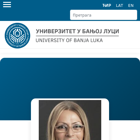
ЋИР
LAT
EN