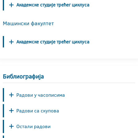
Академске студије трећег циклуса
Машински факултет
Академске студије трећег циклуса
Библиографија
Радови у часописима
Радови са скупова
Остали радови