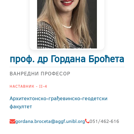
проф. др Гордана Броћета
ВАНРЕДНИ ПРОФЕСОР
НАСТАВНИК - II-4
Архитектонско-грађевинско-геодетски
факултет
gordana.broceta@aggf.unibl.org
051/462-616