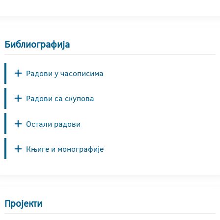
Библиографија
Радови у часописима
Радови са скупова
Остали радови
Књиге и монографије
Пројекти