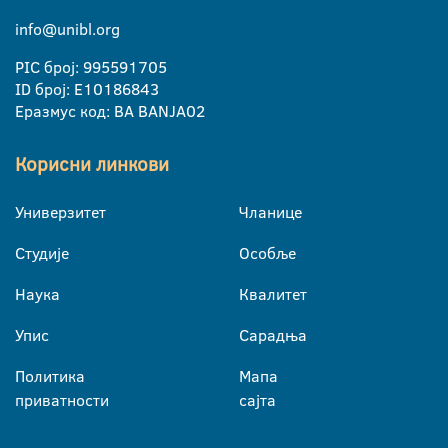
info@unibl.org
PIC број: 995591705
ID број: E10186843
Еразмус код: BA BANJA02
Корисни линкови
Универзитет
Чланице
Студије
Особље
Наука
Квалитет
Упис
Сарадња
Политика
Мапа
приватности
сајта