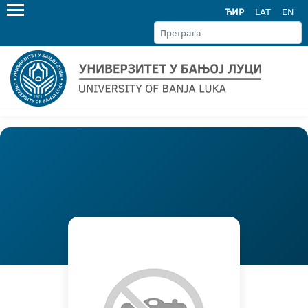
ЋИР
LAT
EN