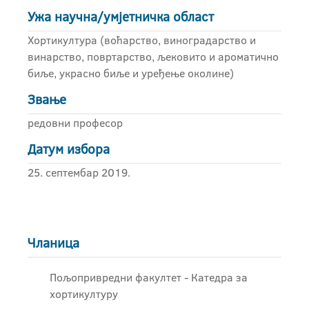
Ужа научна/умјетничка област
Хортикултура (воћарство, виноградарство и
винарство, повртарство, љековито и ароматично
биље, украсно биље и уређење околине)
Звање
редовни професор
Датум избора
25. септембар 2019.
Чланица
Пољопривредни факултет - Катедра за
хортикултуру