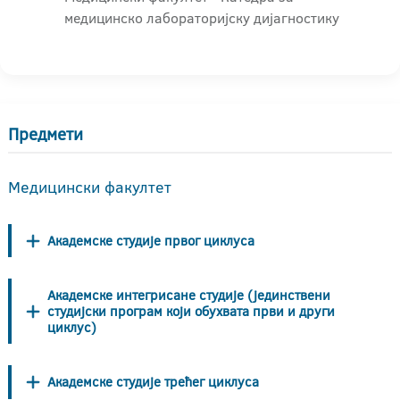
медицинско лабораторијску дијагностику
Предмети
Медицински факултет
Академске студије првог циклуса
Академске интегрисане студије (јединствени
студијски програм који обухвата први и други
циклус)
Академске студије трећег циклуса