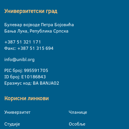
Универзитетски град
Булевар војводе Петра Бојовића
Бања Лука, Република Српска
+387 51 321 171
Факс: +387 51 315 694
info@unibl.org
PIC број: 995591705
ID број: E10186843
Еразмус код: BA BANJA02
Корисни линкови
Универзитет
Чланице
Студије
Особље