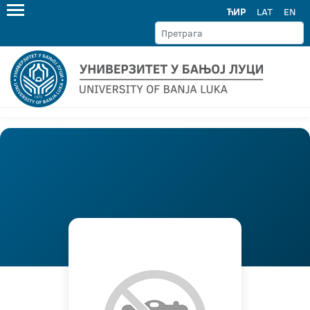
ЋИР
LAT
EN