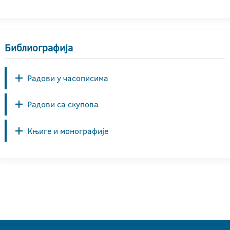
Библиографија
Радови у часописима
Радови са скупова
Књиге и монографије