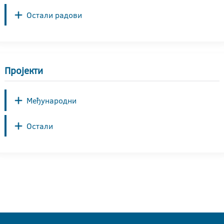
Остали радови
Пројекти
Међународни
Остали