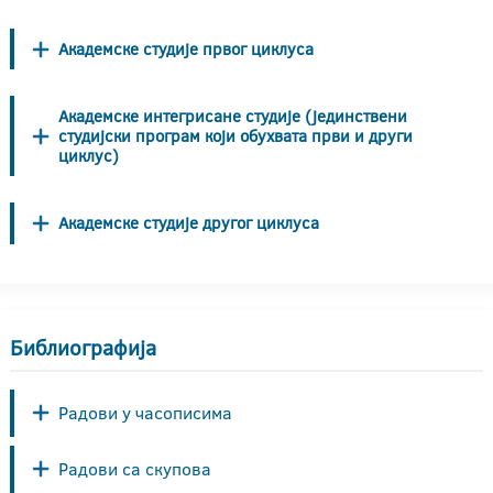
Академске студије првог циклуса
Академске интегрисане студије (јединствени
студијски програм који обухвата први и други
циклус)
Академске студије другог циклуса
Библиографија
Радови у часописима
Радови са скупова