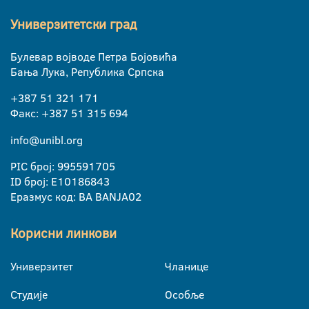
Универзитетски град
Булевар војводе Петра Бојовића
Бања Лука, Република Српска
+387 51 321 171
Факс: +387 51 315 694
info@unibl.org
PIC број: 995591705
ID број: E10186843
Еразмус код: BA BANJA02
Корисни линкови
Универзитет
Чланице
Студије
Особље