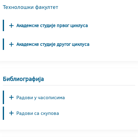
Технолошки факултет
Академске студије првог циклуса
Академске студије другог циклуса
Библиографија
Радови у часописима
Радови са скупова