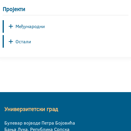
Пројекти
Међународни
Остали
Универзитетски град
Булевар војводе Петра Бојовића
Бања Лука, Република Српска