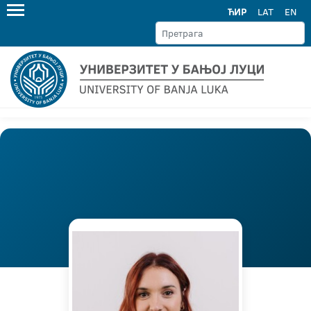
ЋИР
LAT
EN