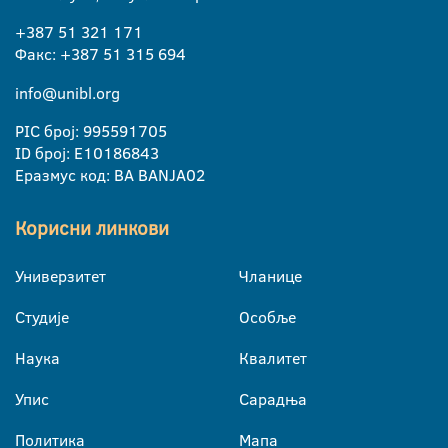
+387 51 321 171
Факс: +387 51 315 694
info@unibl.org
PIC број: 995591705
ID број: E10186843
Еразмус код: BA BANJA02
Корисни линкови
Универзитет
Чланице
Студије
Особље
Наука
Квалитет
Упис
Сарадња
Политика
Мапа