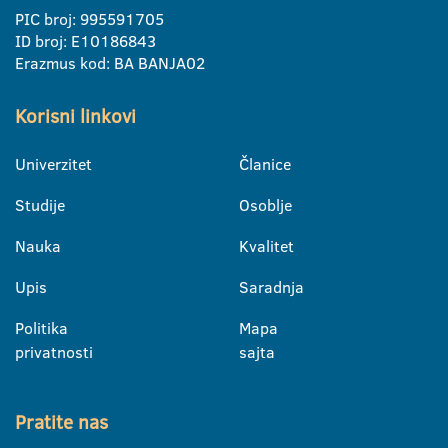
PIC broj: 995591705
ID broj: E10186843
Erazmus kod: BA BANJA02
Korisni linkovi
Univerzitet
Članice
Studije
Osoblje
Nauka
Kvalitet
Upis
Saradnja
Politika
Mapa
privatnosti
sajta
Pratite nas