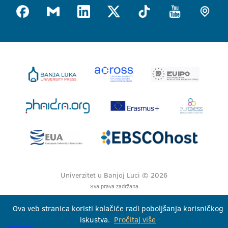
Univerzitet u Banjoj Luci © 2026
Sva prava zadržana
Ova veb stranica koristi kolačiće radi poboljšanja korisničkog
iskustva.
Pročitaj više