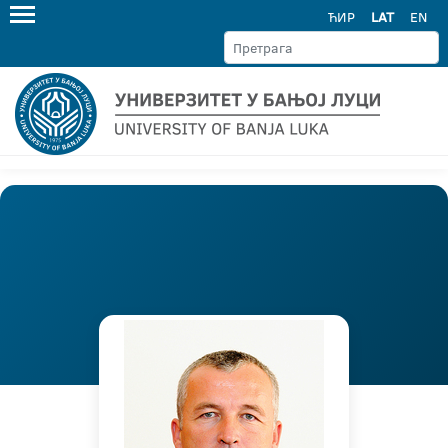
ЋИР
LAT
EN