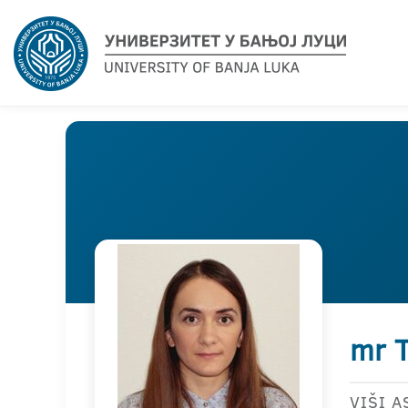
mr T
VIŠI A