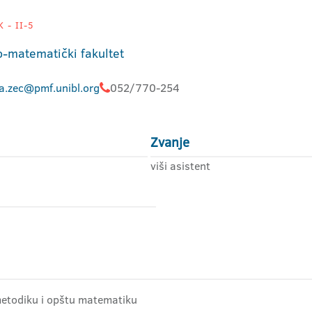
 - II-5
o-matematički fakultet
na.zec@pmf.unibl.org
052/770-254
Zvanje
viši asistent
metodiku i opštu matematiku