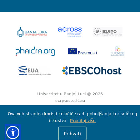
Univerzitet u Banjoj Luci © 2026
Sva prava zadržana
Ova veb stranica koristi kolačiće radi poboljšanja korisničkog
iskustva.
Pročitaj više
Prihvati