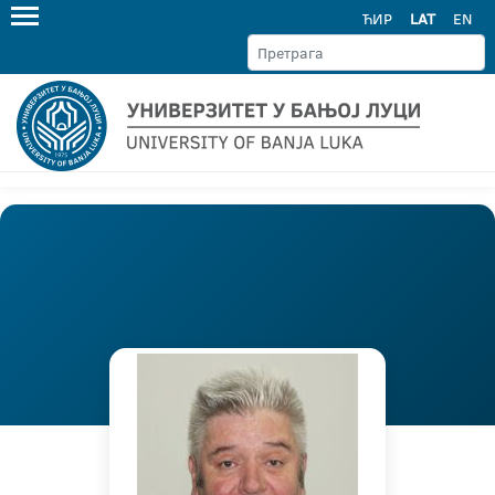
ЋИР
LAT
EN