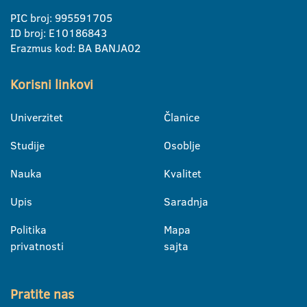
PIC broj: 995591705
ID broj: E10186843
Erazmus kod: BA BANJA02
Korisni linkovi
Univerzitet
Članice
Studije
Osoblje
Nauka
Kvalitet
Upis
Saradnja
Politika
Mapa
privatnosti
sajta
Pratite nas