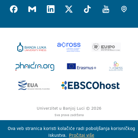
Univerzitet u Banjoj Luci © 2026
Sva prava zadržana
Ova veb stranica koristi kolačiće radi poboljšanja korisničkog
iskustva.
Pročitaj više