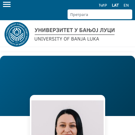
ЋИР
LAT
EN