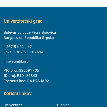
Univerzitetski grad
Bulevar vojvode Petra Bojovića
Banja Luka, Republika Srpska
+387 51 321 171
Faks: +387 51 315 694
info@unibl.org
PIC broj: 995591705
ID broj: E10186843
Erazmus kod: BA BANJA02
Korisni linkovi
Univerzitet
Članice