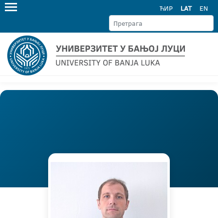
ЋИР
LAT
EN