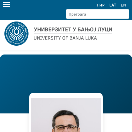
ЋИР
LAT
EN