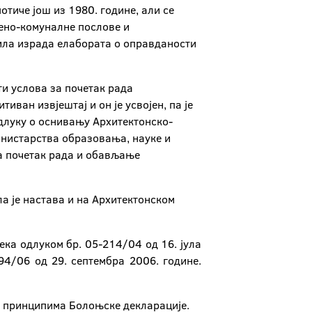
отиче још из 1980. године, али се
бено-комуналне послове и
била израда елабората о оправданости
ти услова за почетак рада
иван извјештај и он је усвојен, па је
Одлуку о оснивању Архитектонско-
инистарства образовања, науке и
 за почетак рада и обављање
ла је настава и на Архитектонском
ека одлуком бр. 05-214/04 од 16. јула
4/06 од 29. септембра 2006. године.
у принципима Болоњске декларације.