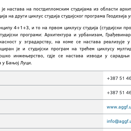
је настава на постдипломским студијама из области архи
ја на други циклус студија студијског програма Геодезија у
ципу 4+1+3, и то на првом циклусу студија (студијски пр
(студијски програми: Архитектура и урбанизам, Грађевинар
икасност у зградарству, на коме се настава реализује
нциран је и студијски програм на трећем циклусу мулти
ошко инжењерство, гдје се настава изводи у сарадњи
 у Бањој Луци.
+387 51 4
+387 51 4
www.aggf.u
info@aggf.u