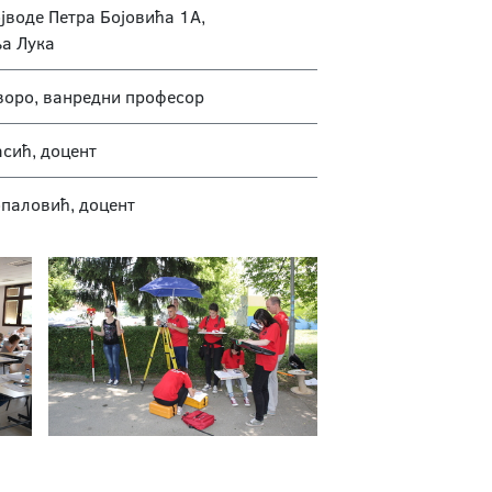
јводе Петра Бојовића 1А,
а Лука
воро, ванредни професор
асић, доцент
паловић, доцент