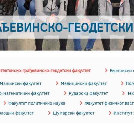
АЂЕВИНСКO-ГЕОДЕТСКИ
тектонско-грађевинскo-геодетски факултет
Економски 
Машински факултет
Медицински факултет
Пољ
-математички факултет
Рударски факултет
Те
Факултет политичких наука
Факултет физичког вас
лошки факултет
Шумарски факултет
Институт 