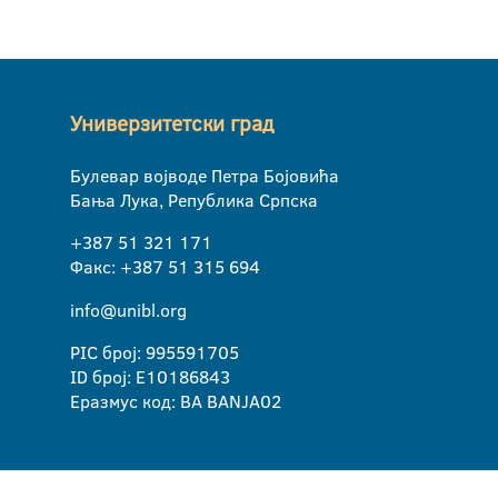
Универзитетски град
Булевар војводе Петра Бојовића
Бања Лука, Република Српска
+387 51 321 171
Факс: +387 51 315 694
info@unibl.org
PIC број: 995591705
ID број: E10186843
Еразмус код: BA BANJA02