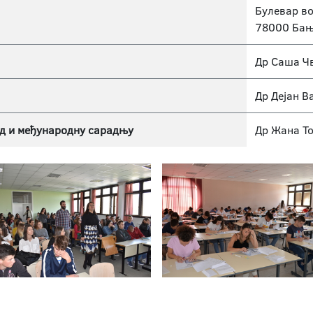
Булевар во
78000 Бањ
Др Саша Ч
Др Дејан В
д и међународну сарадњу
Др Жана То