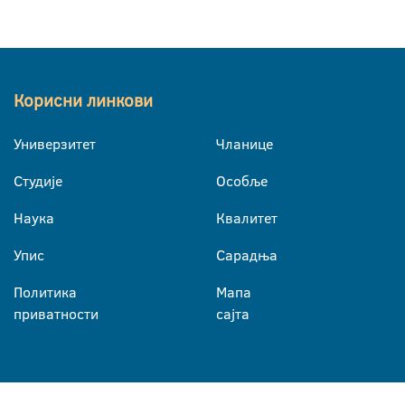
Корисни линкови
Универзитет
Чланице
Студије
Особље
Наука
Квалитет
Упис
Сарадња
Политика
Мапа
приватности
сајта