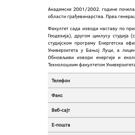
Академске 2001/2002. године почела 
области грађевинарства. Прва генераци
Факултет сада изводи наставу по прин
Геодезија), другом циклусу студија 
студијском програму Енергетска еф
Универзитета у Бањој Луци, а лице
Обновљиви извори енергије и екол
Технолошким факултетом Универзитета
Телефон
Факс
Веб-сајт
Е-пошта