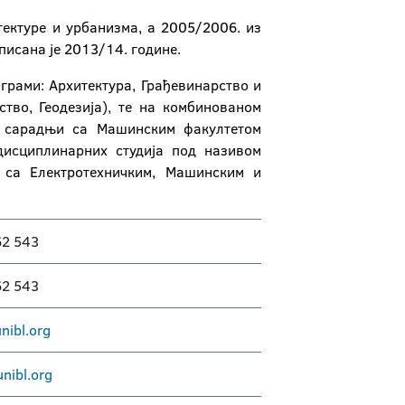
тектуре и урбанизма, a 2005/2006. из
писана је 2013/14. године.
ограми: Архитектура, Грађевинарство и
ство, Геодезија), те на комбинованом
 у сарадњи са Машинским факултетом
дисциплинарних студија под називом
 са Електротехничким, Машинским и
62 543
62 543
nibl.org
nibl.org