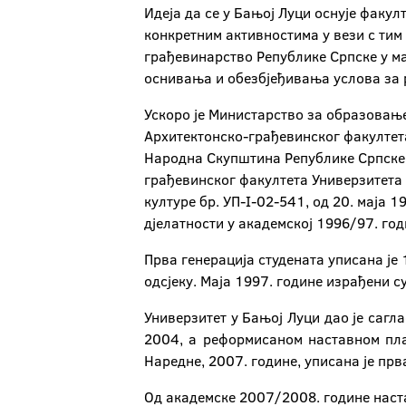
Идеја да се у Бањој Луци оснује факул
конкретним активностима у вези с тим
грађевинарство Републике Српске у ма
оснивања и обезбјеђивања услова за 
Ускоро је Министарство за образовање
Архитектонско-грађевинског факултета 
Народна Скупштина Републике Српске, 
грађевинског факултета Универзитета 
културе бр. УП-I-02-541, од 20. маја 
дјелатности у академској 1996/97. год
Прва генерација студената уписана је 
одсјеку. Маја 1997. године израђени с
Универзитет у Бањој Луци дао је сагл
2004, а реформисаном наставном пла
Наредне, 2007. године, уписана је прва
Од академске 2007/2008. године наст