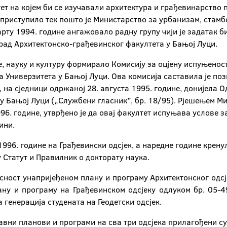
тет на којем би се изучавали архитектура и грађевинарство п
 приступило тек пошто је Министарство за урбанизам, стам
рту 1994. године ангажовало радну групу чији је задатак 
рад Архитектонско-грађевинског факултета у Бањој Луци.
, науку и културу формирало Комисију за оцјену испуњенос
Универзитета у Бањој Луци. Ова комисија саставила је позит
на сједници одржаној 28. августа 1995. године, донијела 
у Бањој Луци („Службени гласник”, бр. 18/95). Рјешењем М
1996. године, утврђено је да овај факултет испуњава услове
ини.
1996. године на Грађевински одсјек, а наредне године крену
у Статут и Правилник о докторату наука.
асност унапријеђеном плану и програму Архитектонског одсј
ну и програму на Грађевинском одсјеку одлуком бр. 05-49
 генерација студената на Геодетски одсјек.
авни планови и програми на сва три одсјека прилагођени с