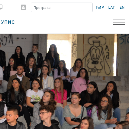
ЋИР
LAT
EN
УПИС