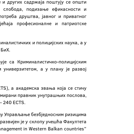
е и других садржаја поштују се општи
х слобода, подизање ефикасности и
потреба друштва, јавног и приватног
јећаја професионалне и патриотске
иналистичких и полицијских наука, а у
 БиХ.
ђује са Криминалистичко-полицијским
 универзитетом, а у плану је развој
TS), а академска звања која се стичу
ломирани правник унутрашњих послова,
– 240 ECTS.
раму Управљање безбједносним ризицима
развијен је у склопу учешћа Факултета
management in Western Balkan countries”