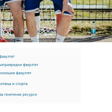
факултет
опривредни факултет
хнолошки факултет
питања и спорта
за генетичке ресурсе