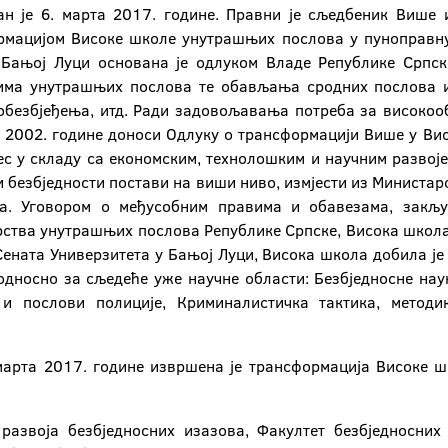
ан је 6. марта 2017. године. Правни је сљедбеник Виш
ормацијом Високе школе унутрашњих послова у пуноправну
ањој Луци основана је одлуком Владе Републике Српске 
има унутрашњих послова те обављања сродних послова из
е обезбјеђења, итд. Ради задовољавања потреба за високо
а 2002. године доноси Одлуку о трансформацији Више у Ви
 у складу са економским, технолошким и научним развоје
 безбједности постави на виши ниво, измјести из Министа
а. Уговором о међусобним правима и обавезама, закљу
рства унутрашњих послова Републике Српске, Висока школа
ената Универзитета у Бањој Луци, Висока школа добила је
односно за сљедеће уже научне области: Безбједносне наук
 и послови полиције, Криминалистичка тактика, методи
марта 2017. године извршена је трансформација Високе 
развоја безбједносних изазова, Факултет безбједносни