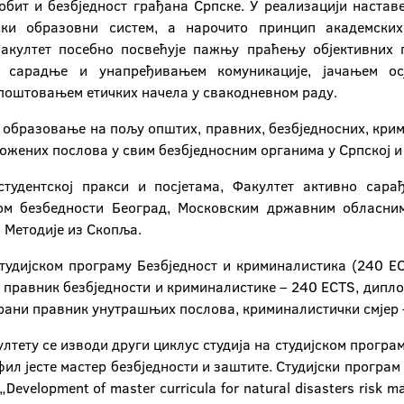
бит и безбједност грађана Српске. У реализацији настав
ки образовни систем, а нарочито принцип академски
акултет посебно посвећује пажњу праћењу објективних 
 сарадње и унапређивањем комуникације, јачањем ос
 поштовањем етичких начела у свакодневном раду.
 образовање на пољу општих, правних, безбједносних, крим
ених послова у свим безбједносним органима у Српској и
студентској пракси и посјетама, Факултет активно сара
ом безбедности Београд, Московским државним обласним
 Методије из Скопља.
тудијском програму Безбједност и криминалистика (240 EC
и правник безбједности и криминалистике – 240 ECTS, дип
ирани правник унутрашњих послова, криминалистички смјер 
лтету се изводи други циклус студија на студијском прог
ил јесте мастер безбједности и заштите. Студијски програм 
evelopment of master curricula for natural disasters risk 