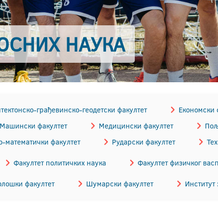
НОСНИХ НАУКА
тектонско-грађевинскo-геодетски факултет
Економски 
Машински факултет
Медицински факултет
Пољ
-математички факултет
Рударски факултет
Те
Факултет политичких наука
Факултет физичког вас
лошки факултет
Шумарски факултет
Институт 