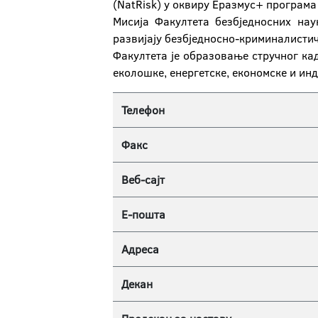
(NatRisk) у оквиру Еразмус+ програма
Mисија Факултета безбједносних нау
развијају безбједносно-криминалистич
Факултета је образовање стручног кад
еколошке, енергетске, економске и инд
Телефон
Факс
Веб-сајт
Е-пошта
Адреса
Декан