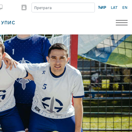
ЋИР
LAT
EN
УПИС