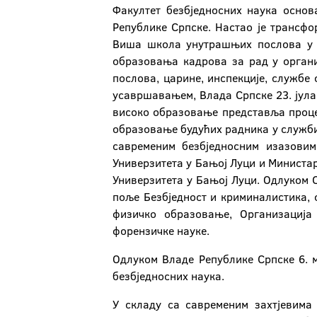
Факултет безбједносних наука основ
Републике Српске. Настао је трансф
Виша школа унутрашњих послова у Б
образовања кадрова за рад у орган
послова, царине, инспекције, служб
усавршавањем, Влада Српске 23. јул
високо образовање представља процес
образовање будућих радника у служби
савременим безбједносним изазовим
Универзитета у Бањој Луци и Министа
Универзитета у Бањој Луци. Одлуком С
поље Безбједност и криминалистика, 
физичко образовање, Организација
форензичке науке.
Одлуком Владе Републике Српске 6. 
безбједносних наука.
У складу са савременим захтјевима 