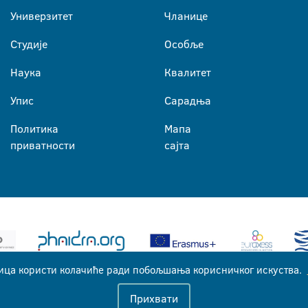
Универзитет
Чланице
Студије
Особље
Наука
Квалитет
Упис
Сарадња
Политика
Мапа
приватности
сајта
ица користи колачиће ради побољшања корисничког искуства.
Универзитет у Бањој Луци © 2026
Прихвати
Сва права задржана