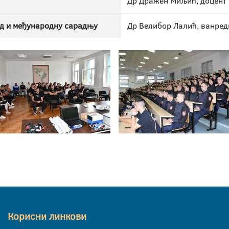
Др Дражен Миљић, доцент
д и међународну сарадњу
Др Велибор Лалић, ванре
Корисни линкови