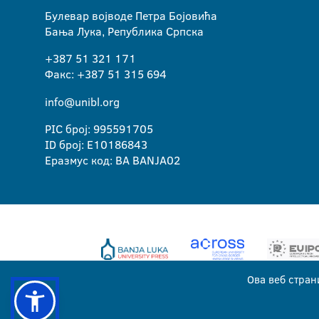
Булевар војводе Петра Бојовића
Бања Лука, Република Српска
+387 51 321 171
Факс: +387 51 315 694
info@unibl.org
PIC број: 995591705
ID број: E10186843
Еразмус код: BA BANJA02
Ова веб стран