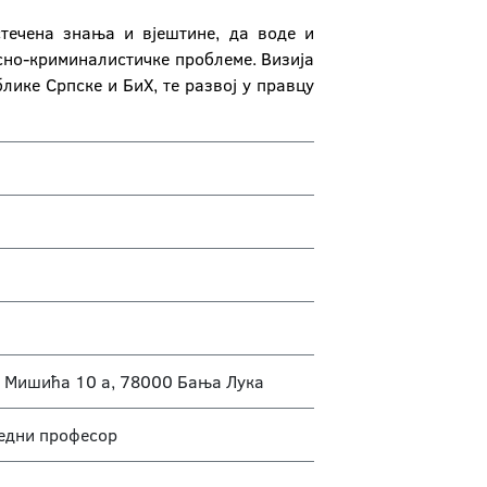
стечена знања и вјештине, да воде и
осно-криминалистичке проблеме. Визија
лике Српске и БиХ, те развој у правцу
а Мишића 10 а, 78000 Бања Лука
редни професор