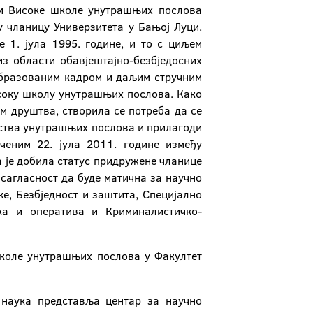
е и Високе школе унутрашњих послова
 чланицу Универзитета у Бањој Луци.
1. јула 1995. године, и то с циљем
 области обавјештајно-безбједосних
образованим кадром и даљим стручним
соку школу унутрашњих послова. Како
м друштва, створила се потреба да се
рства унутрашњих послова и прилагоди
ченим 22. јула 2011. године између
 је добила статус придружене чланице
 сагласност да буде матична за научно
е, Безбједност и заштита, Специјално
ка и оператива и Криминалистичко-
школе унутрашњих послова у Факултет
х наука представља центар за научно