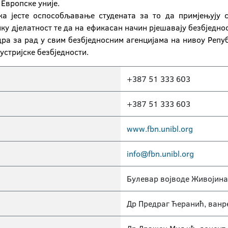
 Европске уније.
ка јесте оспособљавање студената за то да примјењују 
ку дјелатност те да на ефикасан начин рјешавају безбједн
ра за рад у свим безбједносним агенцијама на нивоу Репуб
устријске безбједности.
+387 51 333 603
+387 51 333 603
www.fbn.unibl.org
info@fbn.unibl.org
Булевар војводе Живојин
Др Предраг Ћеранић, ван