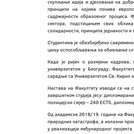
скупљање идеја и дјеловање на добро
принципи на којима почива европс
садржајности образовног процеса. Ф
сектора, подстицањем свих облика
солидарности, принципа једнакости и
Студентима је обезбијеђено савремено
циљу оспособљавања за обављање слож
Када је ријеч о размјени кадрова, 
универзитетом у Београду, Факултет
сарадње са Универзитетом Св. Кирил и
Настава на Факултету изводи се на с
завршетком студија јесу: дипломиран
полицијски смјер – 240 ECTS, диплом
Од академске 2018/19. године на Факу
природних катастрофа, а излазни проф
у реализацији међународног пројекта „D