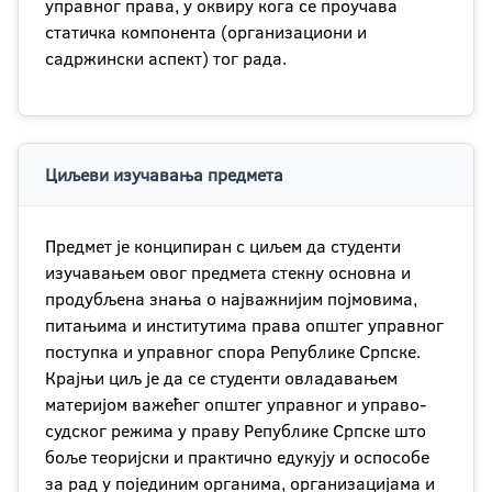
управног права, у оквиру кога се проучава
статичка компонента (организациони и
садржински аспект) тог рада.
Циљеви изучавања предмета
Предмет је конципиран с циљем да студенти
изучавањем овог предмета стекну основна и
продубљена знања о најважнијим појмовима,
питањима и институтима права општег управног
поступка и управног спора Републике Српске.
Крајњи циљ је да се студенти овладавањем
материјом важећег општег управног и управо-
судског режима у праву Републике Српске што
боље теоријски и практично едукују и оспособе
за рад у појединим органима, организацијама и