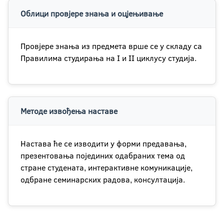
Облици провјере знања и оцјењивање
Провјере знања из предмета врше се у складу са
Правилима студирања на I и II циклусу студија.
Методе извођења наставе
Настава ће се изводити у форми предавања,
презентовања појединих одабраних тема од
стране студената, интерактивне комуникације,
одбране семинарских радова, консултација.