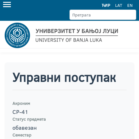
ЋИР
LAT
EN
Управни поступак
Акроним
СР-41
Статус предмета
обавезан
Семестар