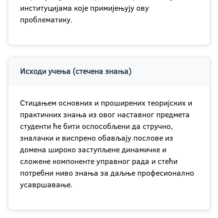
институцијама које примијењују ову
проблематику.
Исходи учења (стечена знања)
Стицањем основних и проширених теоријских и
практичних знања из овог наставног предмета
студенти ће бити оспособљени да стручно,
зналачки и виспрено обављају послове из
домена широко заступљене динамичке и
сложене компоненте управног рада и стећи
потребни ниво знања за даљње професионално
усавршавање.