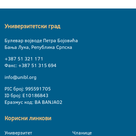
Универзитетски град
Булевар војводе Петра Бојовића
Бања Лука, Република Српска
+387 51 321 171
Факс: +387 51 315 694
info@unibl.org
PIC број: 995591705
ID број: E10186843
Еразмус код: BA BANJA02
Корисни линкови
Универзитет
Чланице