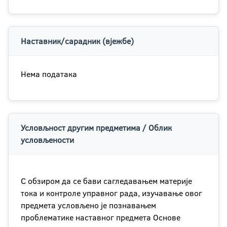
Наставник/сарадник (вјежбе)
Нема података
Условљност другим предметима / Облик
условљености
С обзиром да се бави сагледавањем материје
тока и контроле управног рада, изучавање овог
предмета условљено је познавањем
проблематике наставног предмета Основе