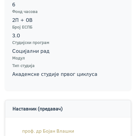
6
Фонд часова
2П + 0В
Број ЕСПБ
3.0
Студијски програм
Социјални рад
Модул
Тип студија
Академске студије првог циклуса
Наставник (предавач)
проф. др Бојан Влашки