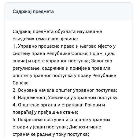
Садржај предмета
Садржај предмета обухвата изучавање
сљедећих тематских цјелина:
1. Управно процесно право и његово мјесто у
систему права Републике Српске; Појам, циљ,
значај и врсте управног поступка; Законско
регулисање, садржина и примјена правила
општег управног поступка у праву Републике
Српске;
2. Основна начела општег управног поступка;
3. Надлежност; Учесници у управном поступку;
4. Општење органа и странака; Рокови и
повраћај у пређашње стање;
5. Покретање поступка и спајање управних
ствари у један поступак; Диспозитивне
страначке радње у току поступка;