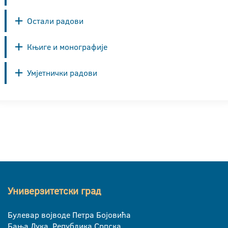
Остали радови
Књиге и монографије
Умјетнички радови
Универзитетски град
Булевар војводе Петра Бојовића
Бања Лука, Република Српска