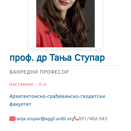
проф. др Тања Ступар
ВАНРЕДНИ ПРОФЕСОР
НАСТАВНИК - II-4
Архитектонско-грађевинско-геодетски
факултет
tanja.stupar@aggf.unibl.org
051/462-543