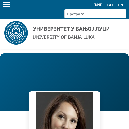
ЋИР
LAT
EN