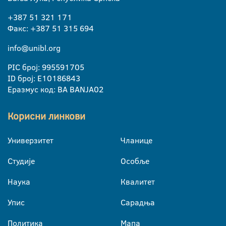
+387 51 321 171
Факс: +387 51 315 694
info@unibl.org
PIC број: 995591705
ID број: E10186843
Еразмус код: BA BANJA02
Корисни линкови
Универзитет
Чланице
Студије
Особље
Наука
Квалитет
Упис
Сарадња
Политика
Мапа