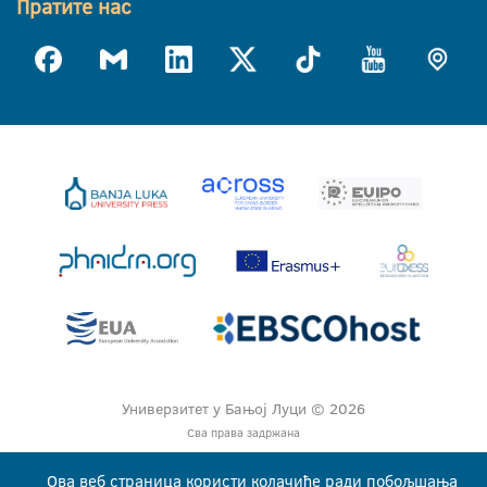
Пратите нас
Универзитет у Бањој Луци © 2026
Сва права задржана
Ова веб страница користи колачиће ради побољшања