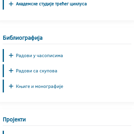
Академске студије трећег циклуса
Библиографија
Радови у часописима
Радови са скупова
Књиге и монографије
Пројекти