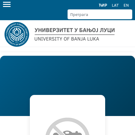
ЋИР
LAT
EN