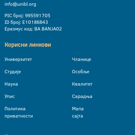
info@unibl.org
PIC број: 995591705
ID број: E10186843
Еразмус код: BA BANJA02
Корисни линкови
Универзитет
Чланице
Студије
Особље
Наука
Квалитет
Упис
Сарадња
Политика
Мапа
приватности
сајта