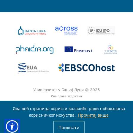
Универзитет у Бањој Луци © 2026
Сва права задржана
Ова веб страница користи колачиће ради побољшања
корисничког искуства.
Прочитај више
Прихвати