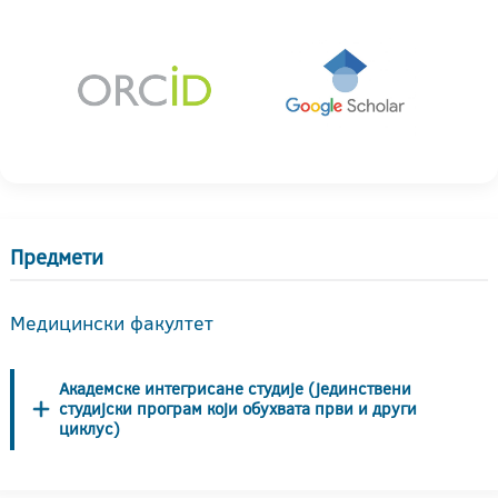
Предмети
Медицински факултет
Академске интегрисане студије (јединствени
студијски програм који обухвата први и други
циклус)