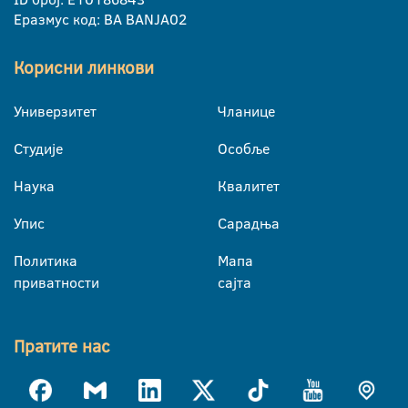
Еразмус код: BA BANJA02
Корисни линкови
Универзитет
Чланице
Студије
Особље
Наука
Квалитет
Упис
Сарадња
Политика
Мапа
приватности
сајта
Пратите нас