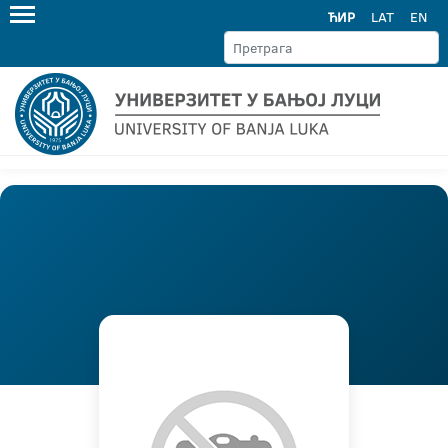
ЋИР
LAT
EN