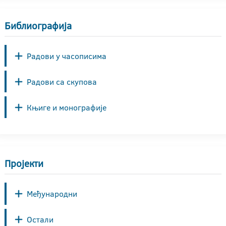
Библиографија
Радови у часописима
Радови са скупова
Књиге и монографије
Пројекти
Међународни
Остали