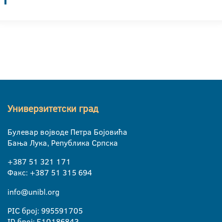
Универзитетски град
Булевар војводе Петра Бојовића
Бања Лука, Република Српска
+387 51 321 171
Факс: +387 51 315 694
info@unibl.org
PIC број: 995591705
ID број: E10186843