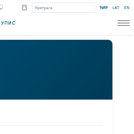
ЋИР
LAT
EN
УПИС