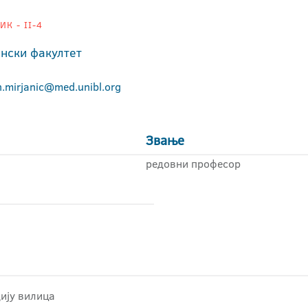
К - II-4
нски факултет
n.mirjanic@med.unibl.org
Звање
редовни професор
ију вилица