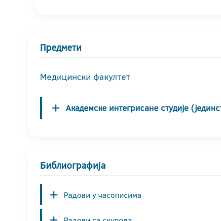
Предмети
Медицински факултет
Академске интегрисане студије (јединс
Библиографија
Радови у часописима
Радови са скупова