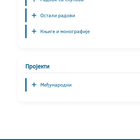
Остали радови
Књиге и монографије
Пројекти
Међународни