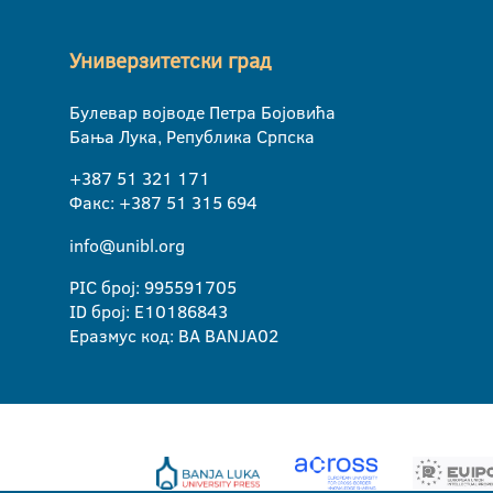
Универзитетски град
Булевар војводе Петра Бојовића
Бања Лука, Република Српска
+387 51 321 171
Факс: +387 51 315 694
info@unibl.org
PIC број: 995591705
ID број: E10186843
Еразмус код: BA BANJA02