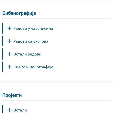
Библиографија
Радови у часописима
Радови са скупова
Остали радови
Књиге и монографије
Пројекти
Остали