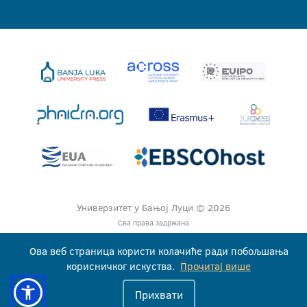
Универзитет у Бањој Луци © 2026
Сва права задржана
Ова веб страница користи колачиће ради побољшања
корисничког искуства.
Прочитај више
Прихвати