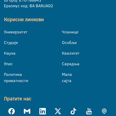
ID број: E10186843
Еразмус код: BA BANJA02
Корисни линкови
Универзитет
Чланице
Студије
Особље
Наука
Квалитет
Упис
Сарадња
Политика
Мапа
приватности
сајта
Пратите нас