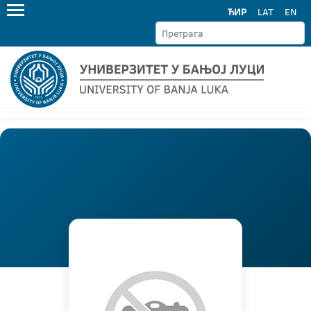
ЋИР
LAT
EN