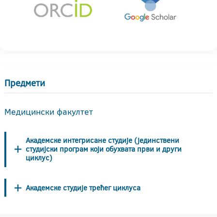
Предмети
Медицински факултет
Академске интегрисане студије (јединствени
студијски програм који обухвата први и други
циклус)
Академске студије трећег циклуса