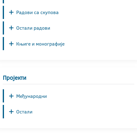
Радови са скупова
Остали радови
Књиге и монографије
Пројекти
Међународни
Остали