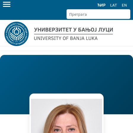
ЋИР
LAT
EN