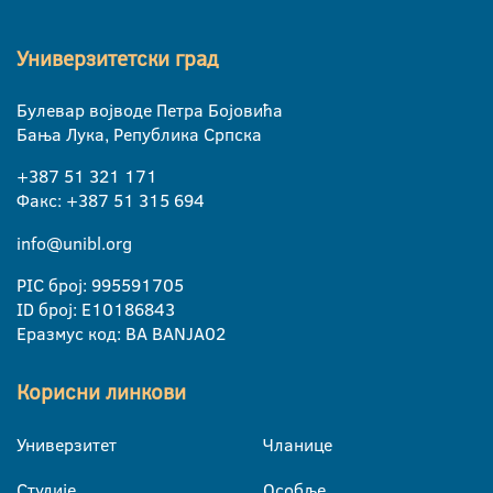
Универзитетски град
Булевар војводе Петра Бојовића
Бања Лука, Република Српска
+387 51 321 171
Факс: +387 51 315 694
info@unibl.org
PIC број: 995591705
ID број: E10186843
Еразмус код: BA BANJA02
Корисни линкови
Универзитет
Чланице
Студије
Особље