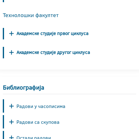
Технолошки факултет
Академске студије првог циклуса
Академске студије другог циклуса
Библиографија
Радови у часописима
Радови са скупова
Остали радови