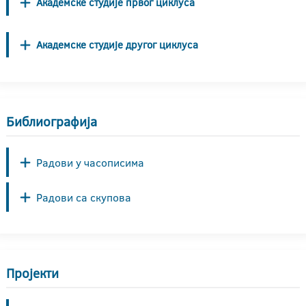
Академске студије првог циклуса
Академске студије другог циклуса
Библиографија
Радови у часописима
Радови са скупова
Пројекти