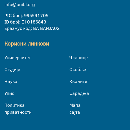
info@unibl.org
PIC број: 995591705
ID број: E10186843
Еразмус код: BA BANJA02
Корисни линкови
Универзитет
Чланице
Студије
Особље
Наука
Квалитет
Упис
Сарадња
Политика
Мапа
приватности
сајта