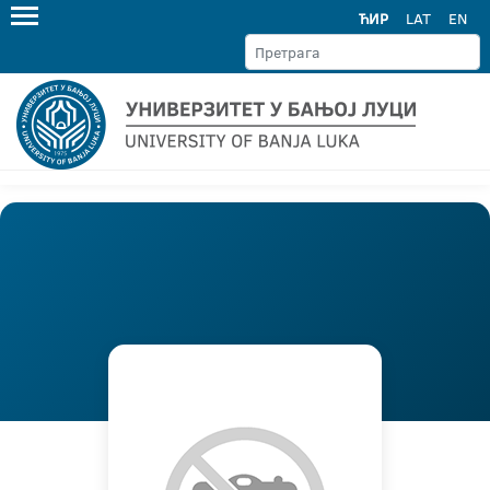
ЋИР
LAT
EN