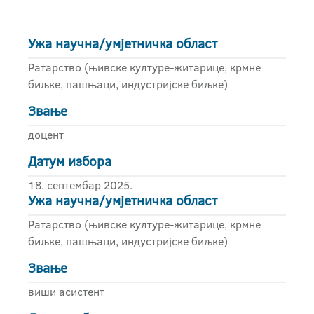
Ужа научна/умјетничка област
Ратарство (њивске културе-житарице, крмне
биљке, пашњаци, индустријске биљке)
Звање
доцент
Датум избора
18. септембар 2025.
Ужа научна/умјетничка област
Ратарство (њивске културе-житарице, крмне
биљке, пашњаци, индустријске биљке)
Звање
виши асистент