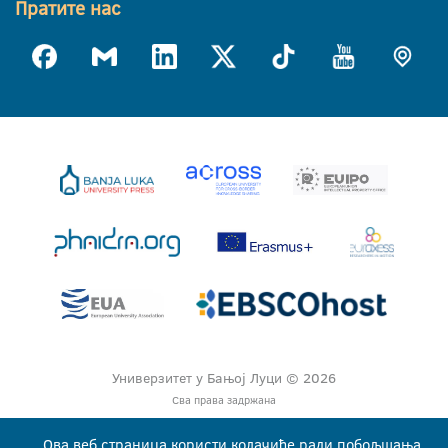
Пратите нас
Универзитет у Бањој Луци © 2026
Сва права задржана
Ова веб страница користи колачиће ради побољшања