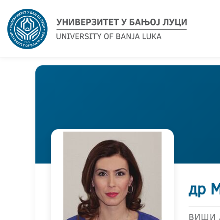
др 
ВИШИ 