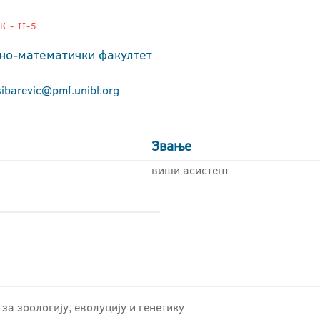
 - II-5
но-математички факултет
sibarevic@pmf.unibl.org
Звање
виши асистент
за зоологију, еволуцију и генетику