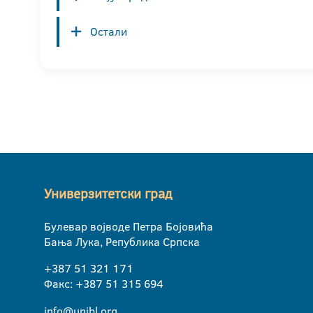
Остали
Универзитетски град
Булевар војводе Петра Бојовића
Бања Лука, Република Српска
+387 51 321 171
Факс: +387 51 315 694
info@unibl.org