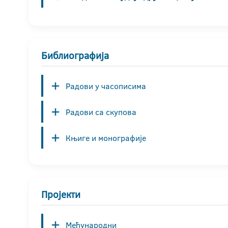
Библиографија
Радови у часописима
Радови са скупова
Књиге и монографије
Пројекти
Међународни