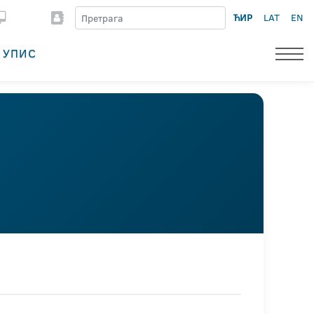
ЋИР
LAT
EN
УПИС