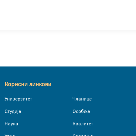
Корисни линкови
Универзитет
Чланице
Студије
Особље
Наука
Квалитет
Упис
Сарадња