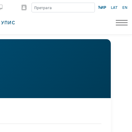
ЋИР
LAT
EN
УПИС