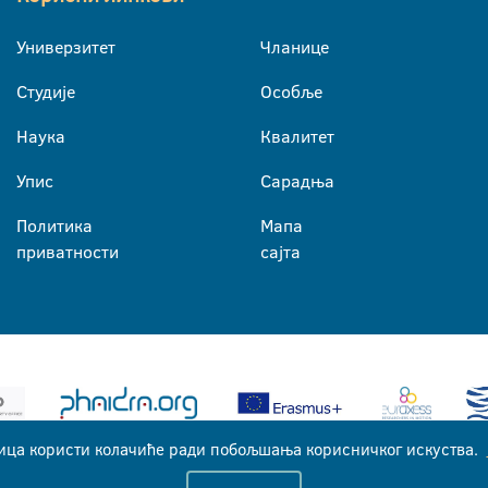
Универзитет
Чланице
Студије
Особље
Наука
Квалитет
Упис
Сарадња
Политика
Мапа
приватности
сајта
ица користи колачиће ради побољшања корисничког искуства.
Универзитет у Бањој Луци © 2026