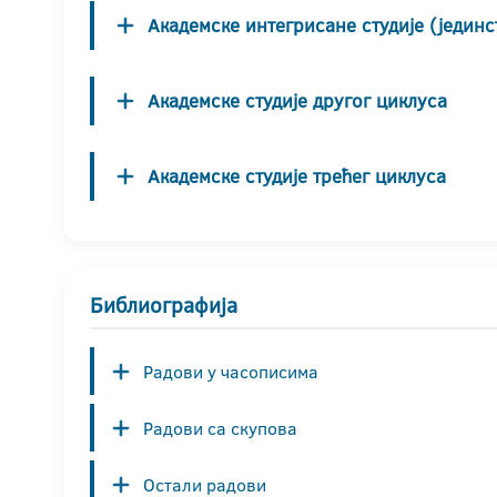
Академске интегрисане студије (јединс
Академске студије другог циклуса
Академске студије трећег циклуса
Библиографија
Радови у часописима
Радови са скупова
Остали радови