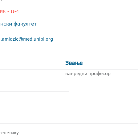
К - II-4
нски факултет
na.amidzic@med.unibl.org
Звање
ванредни професор
генетику