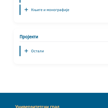
Књиге и монографије
Пројекти
Остали
Универзитетски град