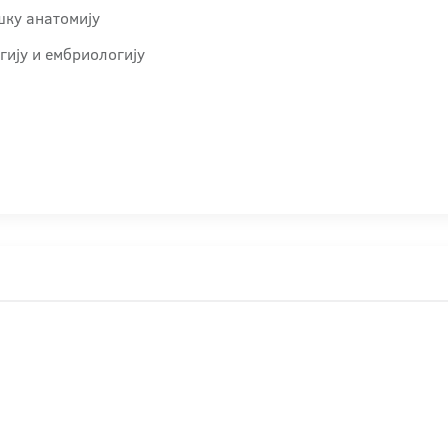
шку анатомију
гију и ембриологију