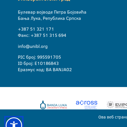
Булевар војводе Петра Бојовића
Бања Лука, Република Српска
+387 51 321 171
Факс: +387 51 315 694
info@unibl.org
PIC број: 995591705
ID број: E10186843
Еразмус код: BA BANJA02
Ова веб стран