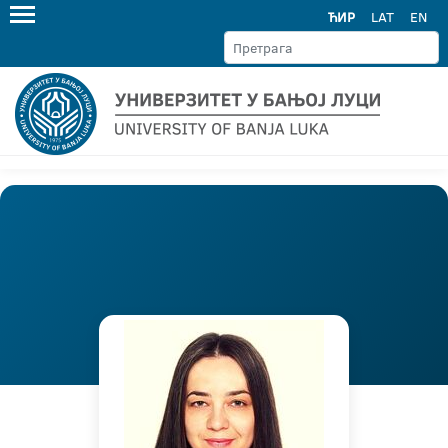
ЋИР
LAT
EN