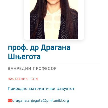
проф. др Драгана
Шњегота
ВАНРЕДНИ ПРОФЕСОР
НАСТАВНИК - II-4
Природно-математички факултет
dragana.snjegota@pmf.unibl.org