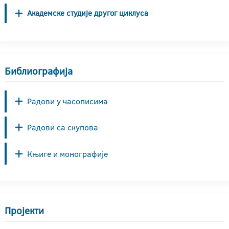
Академске студије другог циклуса
Библиографија
Радови у часописима
Радови са скупова
Књиге и монографије
Пројекти