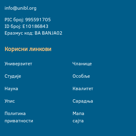
info@unibl.org
PIC број: 995591705
ID број: E10186843
Еразмус код: BA BANJA02
Корисни линкови
Универзитет
Чланице
Студије
Особље
Наука
Квалитет
Упис
Сарадња
Политика
Мапа
приватности
сајта