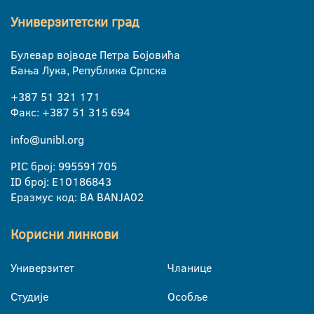
Универзитетски град
Булевар војводе Петра Бојовића
Бања Лука, Република Српска
+387 51 321 171
Факс: +387 51 315 694
info@unibl.org
PIC број: 995591705
ID број: E10186843
Еразмус код: BA BANJA02
Корисни линкови
Универзитет
Чланице
Студије
Особље