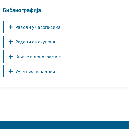
Библиографија
Радови у часописима
Радови са скупова
Књиге и монографије
Умјетнички радови