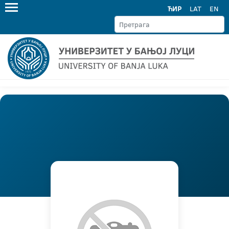
ЋИР
LAT
EN