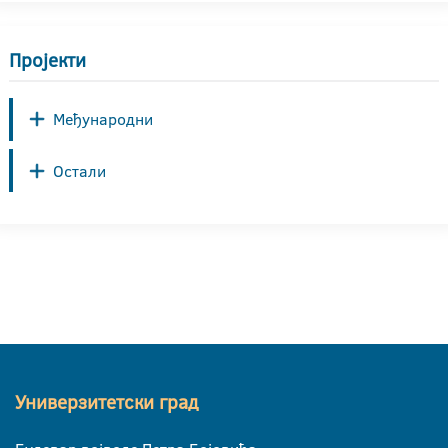
Пројекти
Међународни
Остали
Универзитетски град