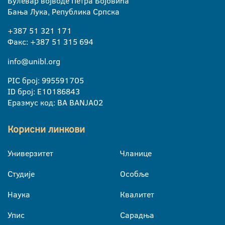
Булевар војводе Петра Бојовића
Бања Лука, Република Српска
+387 51 321 171
Факс: +387 51 315 694
info@unibl.org
PIC број: 995591705
ID број: E10186843
Еразмус код: BA BANJA02
Корисни линкови
Универзитет
Чланице
Студије
Особље
Наука
Квалитет
Упис
Сарадња