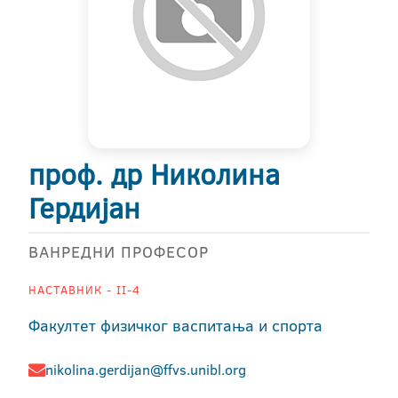
проф. др Николина
Гердијан
ВАНРЕДНИ ПРОФЕСОР
НАСТАВНИК - II-4
Факултет физичког васпитања и спорта
nikolina.gerdijan@ffvs.unibl.org