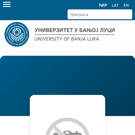
ЋИР
LAT
EN