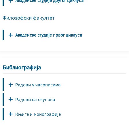
Академске студије другог циклуса
Филозофски факултет
Академске студије првог циклуса
Библиографија
Радови у часописима
Радови са скупова
Књиге и монографије