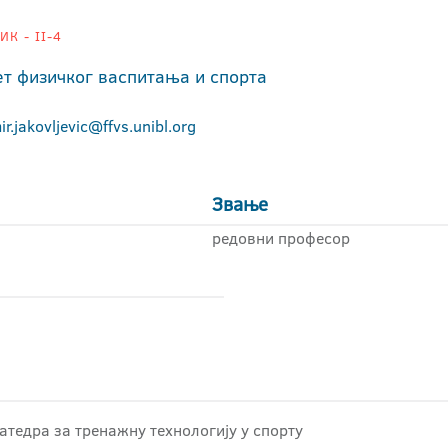
К - II-4
ет физичког васпитања и спорта
ir.jakovljevic@ffvs.unibl.org
Звање
редовни професор
атедра за тренажну технологију у спорту