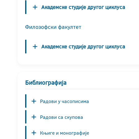
Академске студије другог циклуса
Филозофски факултет
Академске студије другог циклуса
Библиографија
Радови у часописима
Радови са скупова
Књиге и монографије