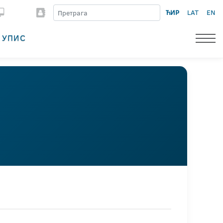
ЋИР
LAT
EN
УПИС