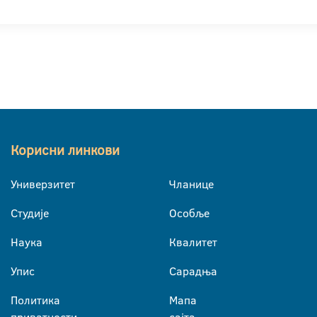
Корисни линкови
Универзитет
Чланице
Студије
Особље
Наука
Квалитет
Упис
Сарадња
Политика
Мапа
приватности
сајта