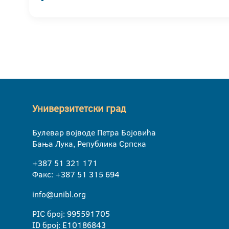
Универзитетски град
Булевар војводе Петра Бојовића
Бања Лука, Република Српска
+387 51 321 171
Факс: +387 51 315 694
info@unibl.org
PIC број: 995591705
ID број: E10186843