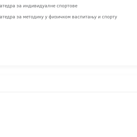
Катедра за индивидуалне спортове
атедра за методику у физичком васпитању и спорту