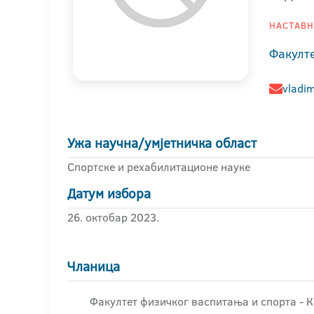
НАСТАВНИ
Факулт
vladim
Ужа научна/умјетничка област
Спортске и рехабилитационе науке
Датум избора
26. октобар 2023.
Чланица
Факултет физичког васпитања и спорта - К