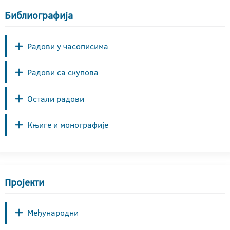
Библиографија
Радови у часописима
Радови са скупова
Остали радови
Књиге и монографије
Пројекти
Међународни