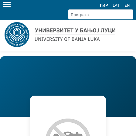
ЋИР
LAT
EN