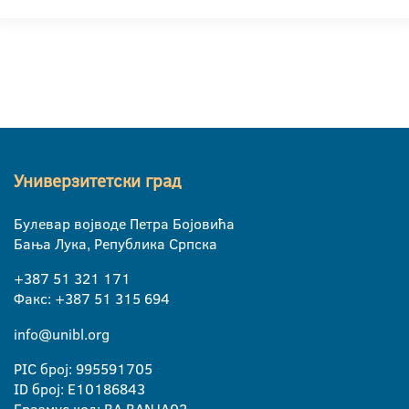
Универзитетски град
Булевар војводе Петра Бојовића
Бања Лука, Република Српска
+387 51 321 171
Факс: +387 51 315 694
info@unibl.org
PIC број: 995591705
ID број: E10186843