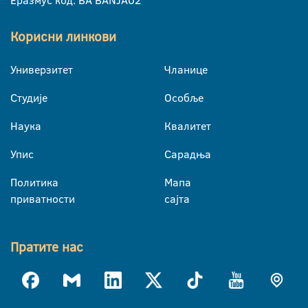
Еразмус код: BA BANJA02
Корисни линкови
Универзитет
Чланице
Студије
Особље
Наука
Квалитет
Упис
Сарадња
Политика
Мапа
приватности
сајта
Пратите нас