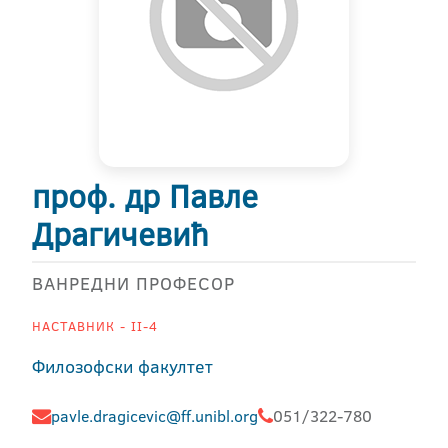
проф. др Павле
Драгичевић
ВАНРЕДНИ ПРОФЕСОР
НАСТАВНИК - II-4
Филозофски факултет
pavle.dragicevic@ff.unibl.org
051/322-780