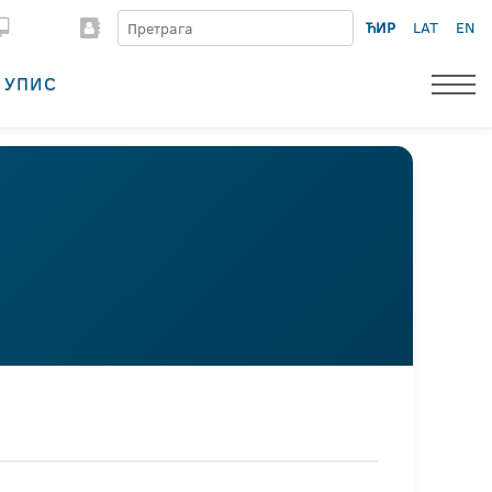
ЋИР
LAT
EN
УПИС