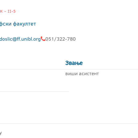
 - II-5
фски факултет
doslic@ff.unibl.org
051/322-780
Звање
виши асистент
у