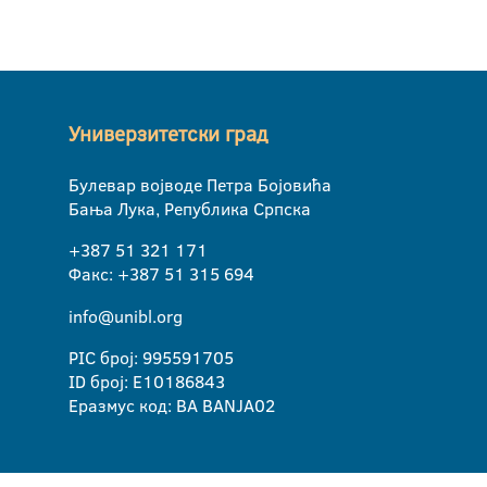
Универзитетски град
Булевар војводе Петра Бојовића
Бања Лука, Република Српска
+387 51 321 171
Факс: +387 51 315 694
info@unibl.org
PIC број: 995591705
ID број: E10186843
Еразмус код: BA BANJA02