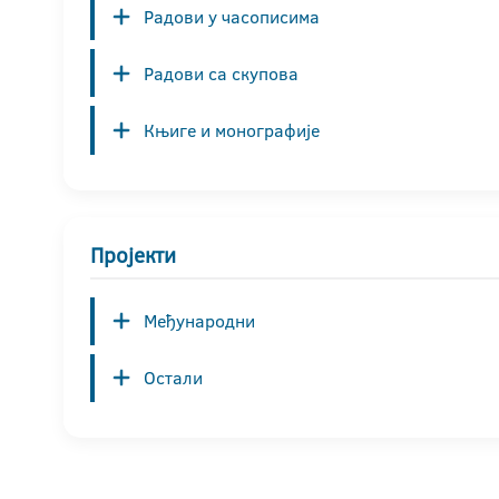
Радови у часописима
Радови са скупова
Књиге и монографије
Пројекти
Међународни
Остали