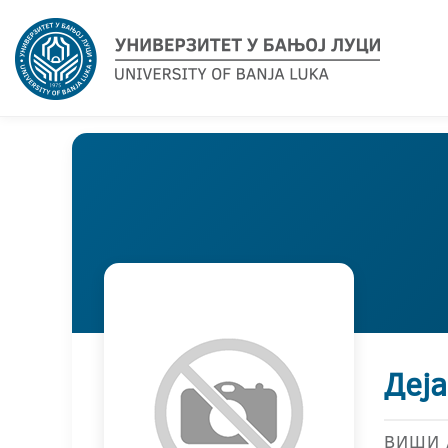
Деј
ВИШИ 