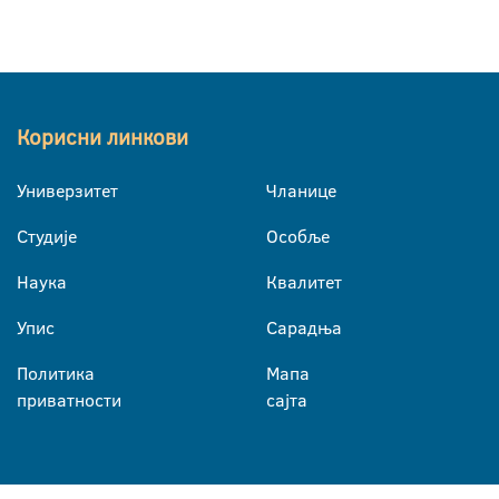
Корисни линкови
Универзитет
Чланице
Студије
Особље
Наука
Квалитет
Упис
Сарадња
Политика
Мапа
приватности
сајта