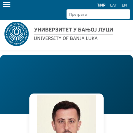
ЋИР
LAT
EN