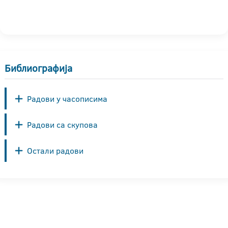
Библиографија
Радови у часописима
Радови са скупова
Остали радови