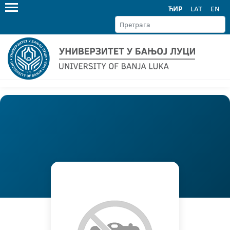
ЋИР
LAT
EN