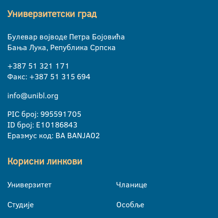
Универзитетски град
Булевар војводе Петра Бојовића
Бања Лука, Република Српска
+387 51 321 171
Факс: +387 51 315 694
info@unibl.org
PIC број: 995591705
ID број: E10186843
Еразмус код: BA BANJA02
Корисни линкови
Универзитет
Чланице
Студије
Особље