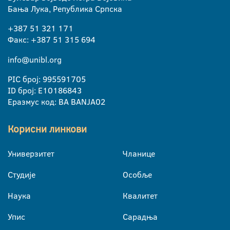
Бања Лука, Република Српска
+387 51 321 171
Факс: +387 51 315 694
info@unibl.org
PIC број: 995591705
ID број: E10186843
Еразмус код: BA BANJA02
Корисни линкови
Универзитет
Чланице
Студије
Особље
Наука
Квалитет
Упис
Сарадња