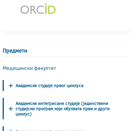
Предмети
Медицински факултет
Академске студије првог циклуса
Академске интегрисане студије (јединствени
студијски програм који обухвата први и други
циклус)