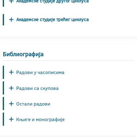
Академске студије другог циклуса
Академске студије трећег циклуса
Библиографија
Радови у часописима
Радови са скупова
Остали радови
Књиге и монографије