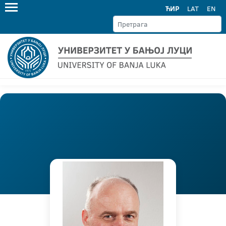
ЋИР
LAT
EN