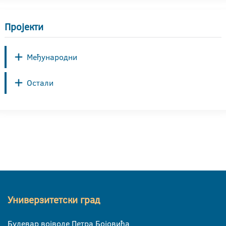
Пројекти
Међународни
Остали
Универзитетски град
Булевар војводе Петра Бојовића