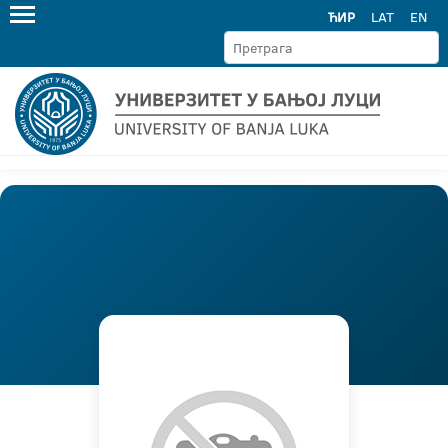
ЋИР
LAT
EN