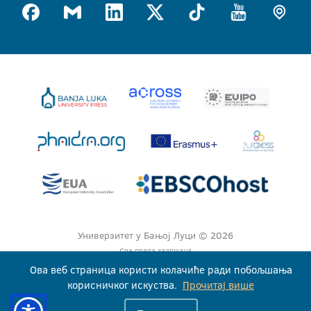
Универзитет у Бањој Луци © 2026
Сва права задржана
Ова веб страница користи колачиће ради побољшања
корисничког искуства.
Прочитај више