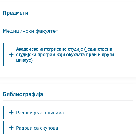
Предмети
Медицински факултет
Академске интегрисане студије (јединствени
студијски програм који обухвата први и други
циклус)
Библиографија
Радови у часописима
Радови са скупова