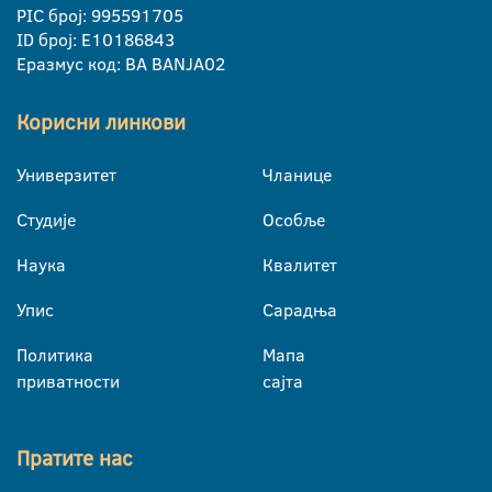
PIC број: 995591705
ID број: E10186843
Еразмус код: BA BANJA02
Корисни линкови
Универзитет
Чланице
Студије
Особље
Наука
Квалитет
Упис
Сарадња
Политика
Мапа
приватности
сајта
Пратите нас