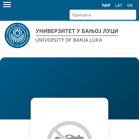
ЋИР
LAT
EN