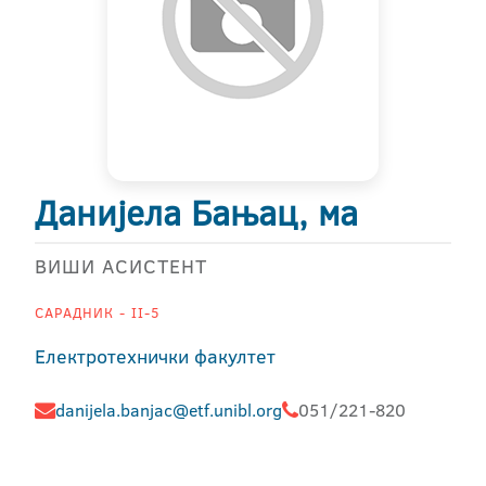
Данијела Бањац, ма
ВИШИ АСИСТЕНТ
САРАДНИК - II-5
Електротехнички факултет
danijela.banjac@etf.unibl.org
051/221-820