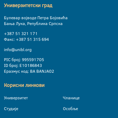
Универзитетски град
Булевар војводе Петра Бојовића
Бања Лука, Република Српска
+387 51 321 171
Факс: +387 51 315 694
info@unibl.org
PIC број: 995591705
ID број: E10186843
Еразмус код: BA BANJA02
Корисни линкови
Универзитет
Чланице
Студије
Особље