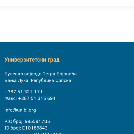
Универзитетски град
Булевар војводе Петра Бојовића
Бања Лука, Република Српска
+387 51 321 171
Факс: +387 51 315 694
info@unibl.org
PIC број: 995591705
ID број: E10186843