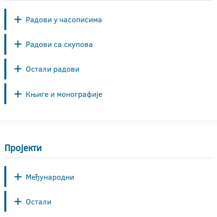
Радови у часописима
Радови са скупова
Остали радови
Књиге и монографије
Пројекти
Међународни
Остали