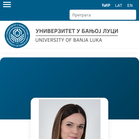
ЋИР
LAT
EN