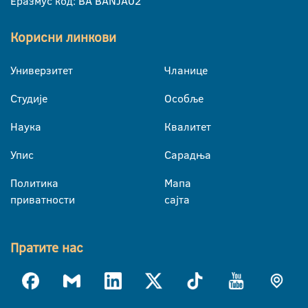
Еразмус код: BA BANJA02
Корисни линкови
Универзитет
Чланице
Студије
Особље
Наука
Квалитет
Упис
Сарадња
Политика
Мапа
приватности
сајта
Пратите нас