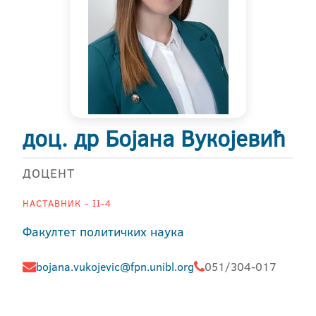
доц. др Бојана Вукојевић
ДОЦЕНТ
НАСТАВНИК - II-4
Факултет политичких наука
bojana.vukojevic@fpn.unibl.org
051/304-017