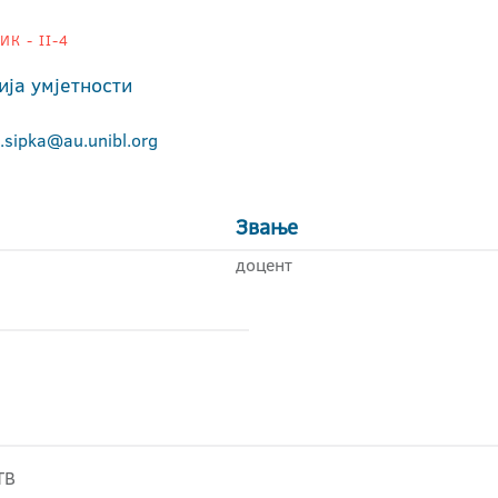
К - II-4
ија умјетности
.sipka@au.unibl.org
Звање
доцент
ТВ