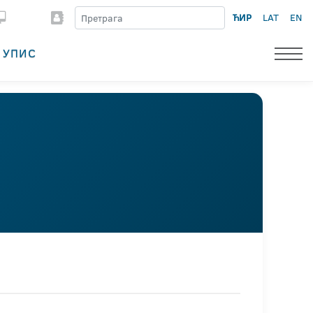
ЋИР
LAT
EN
УПИС