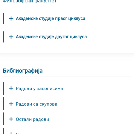
Филозофски факултет
Академске студије првог циклуса
Академске студије другог циклуса
Библиографија
Радови у часописима
Радови са скупова
Остали радови