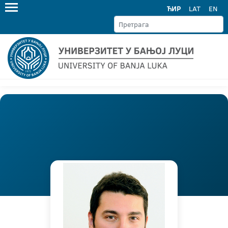
ЋИР
LAT
EN