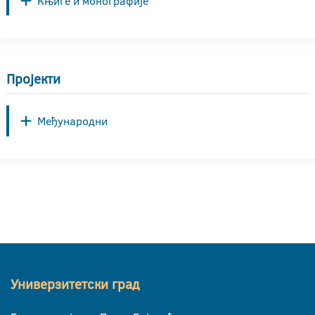
Књиге и монографије
Пројекти
Међународни
Универзитетски град