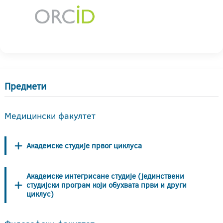
Предмети
Медицински факултет
Академске студије првог циклуса
Академске интегрисане студије (јединствени
студијски програм који обухвата први и други
циклус)