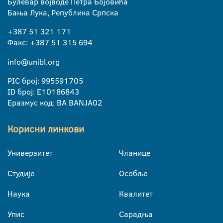
Булевар војводе Петра Бојовића
Бања Лука, Република Српска
+387 51 321 171
Факс: +387 51 315 694
info@unibl.org
PIC број: 995591705
ID број: E10186843
Еразмус код: BA BANJA02
Корисни линкови
Универзитет
Чланице
Студије
Особље
Наука
Квалитет
Упис
Сарадња