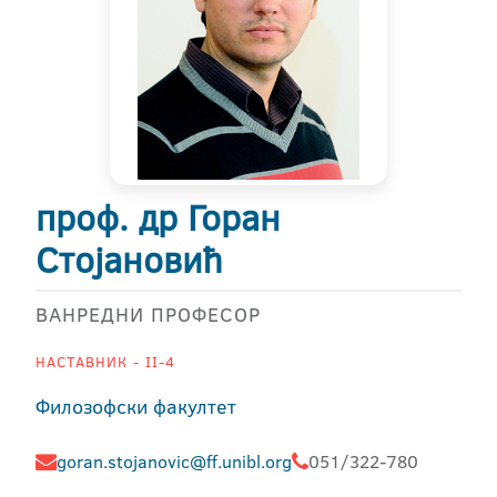
проф. др Горан
Стојановић
ВАНРЕДНИ ПРОФЕСОР
НАСТАВНИК - II-4
Филозофски факултет
goran.stojanovic@ff.unibl.org
051/322-780