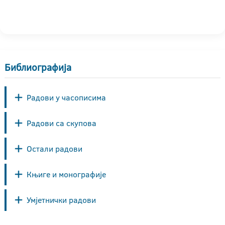
Библиографија
Радови у часописима
Радови са скупова
Остали радови
Књиге и монографије
Умјетнички радови