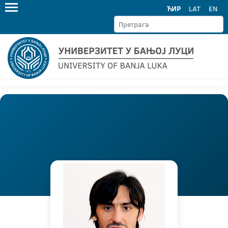
ЋИР
LAT
EN