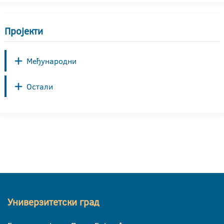
Пројекти
Међународни
Остали
Универзитетски град