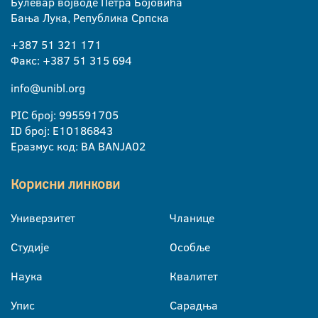
Булевар војводе Петра Бојовића
Бања Лука, Република Српска
+387 51 321 171
Факс: +387 51 315 694
info@unibl.org
PIC број: 995591705
ID број: E10186843
Еразмус код: BA BANJA02
Корисни линкови
Универзитет
Чланице
Студије
Особље
Наука
Квалитет
Упис
Сарадња