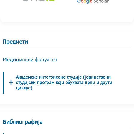
Предмети
Медицински факултет
Академске интегрисане студије (јединствени
студијски програм који обухвата први и други
циклус)
Библиографија