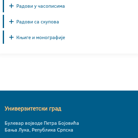
Радови у часописима
Радови са скупова
Књиге и монографије
Универзитетски град
Булевар војводе Петра Бојовића
Бања Лука, Република Српска