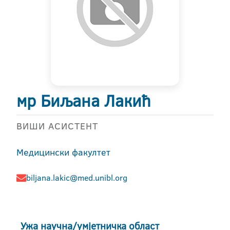
мр Биљана Лакић
ВИШИ АСИСТЕНТ
Медицински факултет
biljana.lakic@med.unibl.org
Ужа научна/умјетничка област