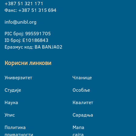
+387 51 321 171
Факс: +387 51 315 694
info@unibl.org
PIC број: 995591705
ID број: E10186843
Еразмус код: BA BANJA02
Корисни линкови
Универзитет
Чланице
Студије
Особље
Наука
Квалитет
Упис
Сарадња
Политика
Мапа
приватности
сајта