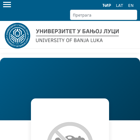
ЋИР
LAT
EN