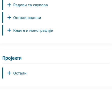
Радови са скупова
Остали радови
Књиге и монографије
Пројекти
Остали