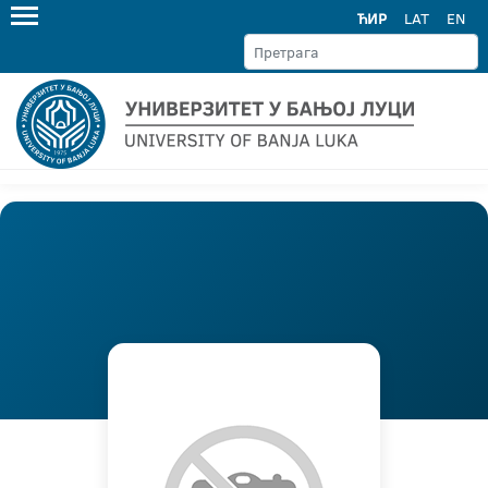
ЋИР
LAT
EN