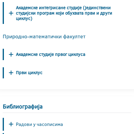
Академске интегрисане студије (јединствени
студијски програм који обухвата први и други
циклус)
Природно-математички факултет
Академске студије првог циклуса
Први циклус
Библиографија
Радови у часописима