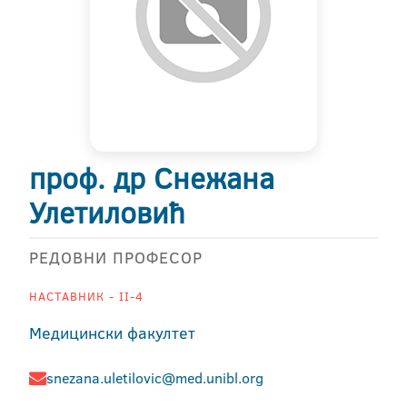
проф. др Снежана
Улетиловић
РЕДОВНИ ПРОФЕСОР
НАСТАВНИК - II-4
Медицински факултет
snezana.uletilovic@med.unibl.org