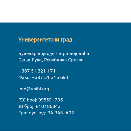
Универзитетски град
Булевар војводе Петра Бојовића
Бања Лука, Република Српска
+387 51 321 171
Факс: +387 51 315 694
info@unibl.org
PIC број: 995591705
ID број: E10186843
Еразмус код: BA BANJA02