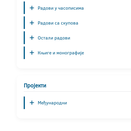
Радови у часописима
Радови са скупова
Остали радови
Књиге и монографије
Пројекти
Међународни