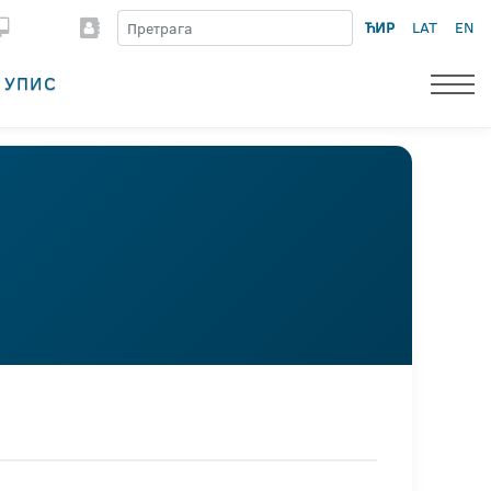
ЋИР
LAT
EN
УПИС