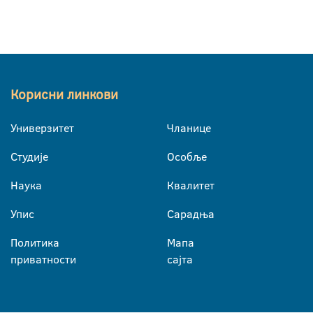
Корисни линкови
Универзитет
Чланице
Студије
Особље
Наука
Квалитет
Упис
Сарадња
Политика
Мапа
приватности
сајта