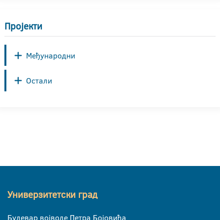
Пројекти
Међународни
Остали
Универзитетски град
Булевар војводе Петра Бојовића