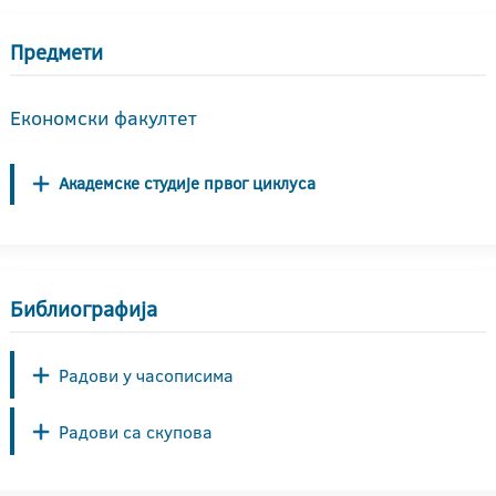
Предмети
Економски факултет
Академске студије првог циклуса
Библиографија
Радови у часописима
Радови са скупова