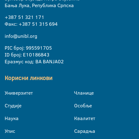
Бања Лука, Република Српска
+387 51 321 171
Факс: +387 51 315 694
info@unibl.org
PIC број: 995591705
ID број: E10186843
Еразмус код: BA BANJA02
Корисни линкови
Универзитет
Чланице
Студије
Особље
Наука
Квалитет
Упис
Сарадња