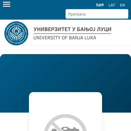
ЋИР
LAT
EN